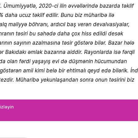
 Ümumiyyətlə, 2020-ci ilin əvvəllərində bazarda təklif
 daha ucuz təklif edilir. Bunu biz müharibə ilə
alq maliyyə böhranı, ardıcıl baş verən devalvasiyalar,
hranın təsiri bu sahədə daha çox hiss edildi desək
arının sayının azalmasına təsir göstərə bilər. Bazar hələ
rlər Bakıdakı əmlak bazarına aiddir. Rayonlarda isə fərqli
atışda olan fərdi yaşayış evi də düşmənin hücumundan
 göstərən amil kimi belə bir ehtimalı qeyd edə bilərik. İnd
ə tezdir. Müharibə yekunlaşandan sonra onun təsirini biz
izləyin