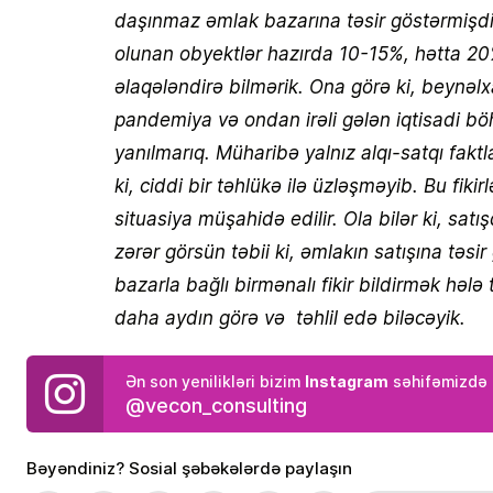
daşınmaz əmlak bazarına təsir göstərmişdi.
olunan obyektlər hazırda 10-15%, hətta 20%
əlaqələndirə bilmərik. Ona görə ki, beynəlx
pandemiya və ondan irəli gələn iqtisadi bö
yanılmarıq. Müharibə yalnız alqı-satqı faktl
ki, ciddi bir təhlükə ilə üzləşməyib. Bu fiki
situasiya müşahidə edilir. Ola bilər ki, s
zərər görsün təbii ki, əmlakın satışına təsir
bazarla bağlı birmənalı fikir bildirmək həl
daha aydın görə və təhlil edə biləcəyik.
Instagram
Ən son yenilikləri bizim
səhifəmizdə 
@vecon_consulting
Bəyəndiniz? Sosial şəbəkələrdə paylaşın