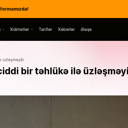
tformamızda!
a
Xidmətlər
Tariflər
Xəbərlər
Əlaqə
ilə üzləşməyib
ciddi bir təhlükə ilə üzləşməy