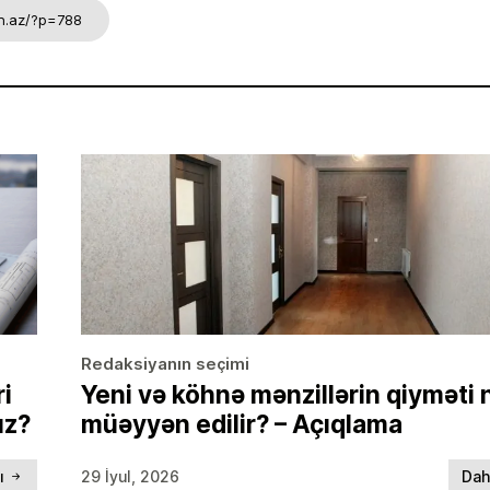
on.az/?p=788
Redaksiyanın seçimi
ri
Yeni və köhnə mənzillərin qiyməti
ız?
müəyyən edilir? – Açıqlama
lı
29 İyul, 2026
Dah