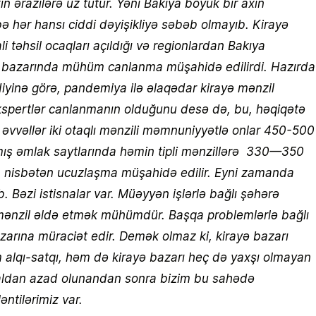
 ərazilərə üz tutur. Yəni Bakıya böyük bir axın
hər hansı ciddi dəyişikliyə səbəb olmayıb. Kirayə
i təhsil ocaqları açıldığı və regionlardan Bakıya
il bazarında mühüm canlanma müşahidə edilirdi. Hazırda
ldiyinə görə, pandemiya ilə əlaqədar kirayə mənzil
ekspertlər canlanmanın olduğunu desə də, bu, həqiqətə
i, əvvəllər iki otaqlı mənzili məmnuniyyətlə onlar 450-500
şmış əmlak saytlarında həmin tipli mənzillərə 330—350
da nisbətən ucuzlaşma müşahidə edilir. Eyni zamanda
b. Bəzi istisnalar var. Müəyyən işlərlə bağlı şəhərə
yə mənzil əldə etmək mühümdür. Başqa problemlərlə bağlı
azarına müraciət edir. Demək olmaz ki, kirayə bazarı
 alqı-satqı, həm də kirayə bazarı heç də yaxşı olmayan
işğaldan azad olunandan sonra bizim bu sahədə
ntilərimiz var.