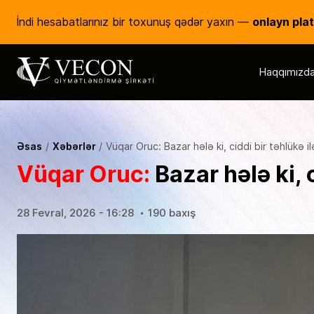
onlayn pla
İndi hesabatlarınız bir toxunuş qədər yaxın —
Haqqımızd
Vecon Consulting
Qiymətləndirmə Şirkəti
Əsas
Xəbərlər
Vüqar Oruc: Bazar hələ ki, ciddi bir təhlükə 
Vüqar Oruc:
Bazar hələ ki, 
28 Fevral, 2026 - 16:28
190 baxış