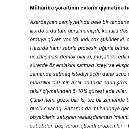
Müharibə şəraitinin evlərin qiymətinə hə
Azərbaycan cəmiyyətində belə bir tendens
illərdə ordu tam qurulmamışdı, könüllü də
orduya güvən yox idi. İndi çox şükürlər ki,
Hazırda hamı səbrlə prosesin uğurla bitməs
ucuzlaşması demək olar ki, müşahidə edilmi
sürətdə öz əmlakını satmaq istəyirsə eksp
zamanda satmaq istədiyi üçün daha ucuz q
mənzilini 150 min AZN-nə təklif edən şəxs g
təklif qiymətindən 5-10% güzəşt edə bilər. 
Çünki hamı gözəl bilir ki, tez bir zamand
güclü çıxacaq. Bazarda da müharibəyə qədə
obyektlərin satışının reallaşdırılması imka
səbəbdən baş verən iqtisadi problemlər –