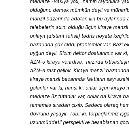
mərkəzə -Bakıya yox, həmin rayonlara yaxın
olduğunu demək mümkün deyil və müharibə 
mənzil bazarında adətən ilin bu aylarında al
tələbələrin axını olduğu üçün kirayə mənz
onlayn (distant təhsil) tədris həyata keçiri
bazarında çox ciddi problemlər var. Bəzi 
uyğun deyil. Bizim rieltor dostlarımız var k
AZN-ə kirayə verirdisə, hazırda ixtisasla
AZN-ə rast gəlinir. Kirayə mənzil bazarın
kirayə mənzil bazarında faktların sayı azalı
gələnlər var ki, hansı ki, onlar üçün kira
mərkəzə üz tutanlar var, onlar da kirayə b
tamamilə sıradan çıxıb. Sadəcə olaraq həm
dövrünü yaşayır. Təbii ki, torpaqlarımız 
uzunmüddətli perspektivə hesablanan gözlə