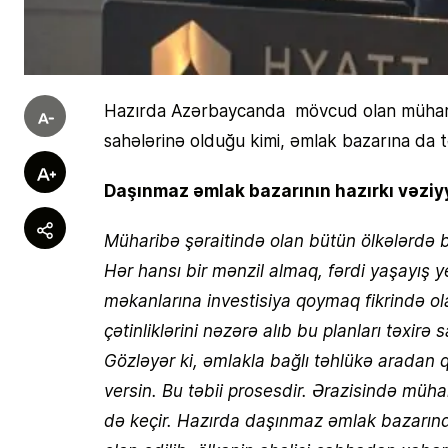
Hazırda Azərbaycanda mövcud olan müharib
sahələrinə olduğu kimi, əmlak bazarına da t
Daşınmaz əmlak bazarının hazırkı vəziy
Müharibə şəraitində olan bütün ölkələrdə 
Hər hansı bir mənzil almaq, fərdi yaşayış y
məkanlarına investisiya qoymaq fikrində ol
çətinliklərini nəzərə alıb bu planları təxi
Gözləyər ki, əmlakla bağlı təhlükə aradan q
versin. Bu təbii prosesdir. Ərazisində müha
də keçir. Hazırda daşınmaz əmlak bazarında