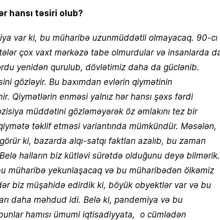
r hansı təsiri olub?
iya var ki, bu müharibə uzunmüddətli olmayacaq. 90-cı
stələr çox vaxt mərkəzə tabe olmurdular və insanlarda d
 ordu yenidən qurulub, dövlətimiz daha da güclənib.
ini gözləyir. Bu baxımdan evlərin qiymətinin
r. Qiymətlərin enməsi yalnız hər hansı şəxs fərdi
ozisiya müddətini gözləməyərək öz əmlakını tez bir
iymətə təklif etməsi variantında mümkündür. Məsələn,
örür ki, bazarda alqı-satqı faktları azalıb, bu zaman
Belə halların biz kütləvi sürətdə olduğunu deyə bilmərik.
a bu müharibə yekunlaşacaq və bu müharibədən ölkəmiz
r biz müşahidə edirdik ki, böyük obyektlər var və bu
nları daha məhdud idi. Belə ki, pandemiya və bu
 bunlar hamısı ümumi iqtisadiyyata, o cümlədən