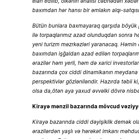
elan edilib, ölkənin əhalisi cəbhədən xəbərlə
baxımdan hər hansı bir əmlakın alqı-satqısı 
Bütün bunlara baxmayaraq qarşıda böyük p
ilə torpaqlarımız azad olunduqdan sonra h
yeni turizm məzrkəzləri yaranacaq. Həmin ə
baxımdan işğaldan azad edilən torpaqları
ərazilər həm yerli, həm də xarici investor
bazarında çox ciddi dinamikanın meydana g
perspektivlər gözləniləndir. Hazırda təbii
olsa da,ötən aya yaxud əvvəlki dövrə nis
Kirayə mənzil bazarında mövcud vəziyy
Kirayə bazarında ciddi dəyişiklik demək ol
ərazilərdən yaşlı və hərəkət imkanı məhdud 