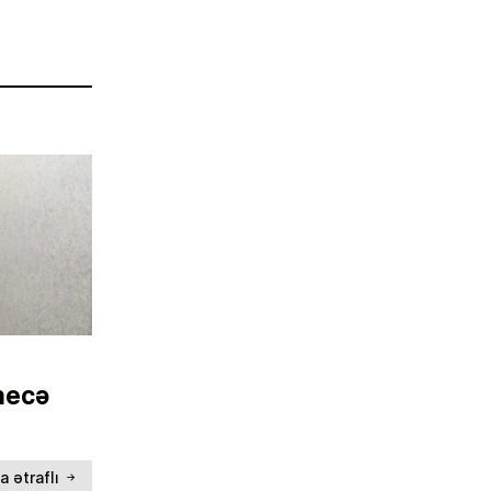
 necə
a ətraflı