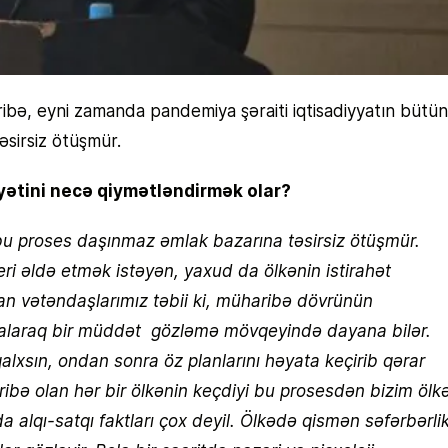
ə, eyni zamanda pandemiya şəraiti iqtisadiyyatın bütün
əsirsiz ötüşmür.
yətini necə qiymətləndirmək olar?
bu proses daşınmaz əmlak bazarına təsirsiz ötüşmür.
eri əldə etmək istəyən, yaxud da ölkənin istirahət
an vətəndaşlarımız təbii ki, müharibə dövrünün
rə salaraq bir müddət gözləmə mövqeyində dayana bilər.
alxsın, ondan sonra öz planlarını həyata keçirib qərar
ribə olan hər bir ölkənin keçdiyi bu prosesdən bizim ölk
 alqı-satqı faktları çox deyil. Ölkədə qismən səfərbərli