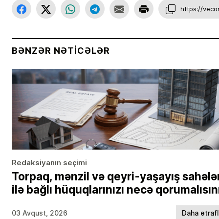
https://vec
BƏNZƏR NƏTICƏLƏR
Redaksiyanın seçimi
Torpaq, mənzil və qeyri-yaşayış sahələ
ilə bağlı hüquqlarınızı necə qorumalısın
03 Avqust, 2026
Daha ətraf