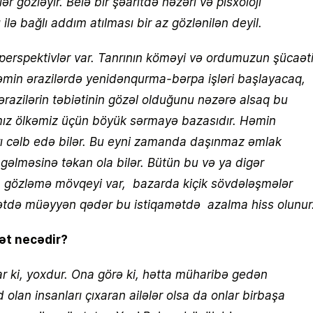
r gözləyir. Belə bir şəaritdə nəzəri və pisxoloji
ilə bağlı addım atılması bir az gözlənilən deyil.
erspektivlər var. Tanrının köməyi və ordumuzun şücaət
əmin ərazilərdə yenidənqurma-bərpa işləri başlayacaq,
razilərin təbiətinin gözəl olduğunu nəzərə alsaq bu
mız ölkəmiz üçün böyük sərmayə bazasıdır. Həmin
ları cəlb edə bilər. Bu eyni zamanda daşınmaz əmlak
əlməsinə təkan ola bilər. Bütün bu və ya digər
 ki, gözləmə mövqeyi var, bazarda kiçik sövdələşmələr
bətdə müəyyən qədər bu istiqamətdə azalma hiss olunur
ət necədir?
ar ki, yoxdur. Ona görə ki, hətta müharibə gedən
olan insanları çıxaran ailələr olsa da onlar birbaşa