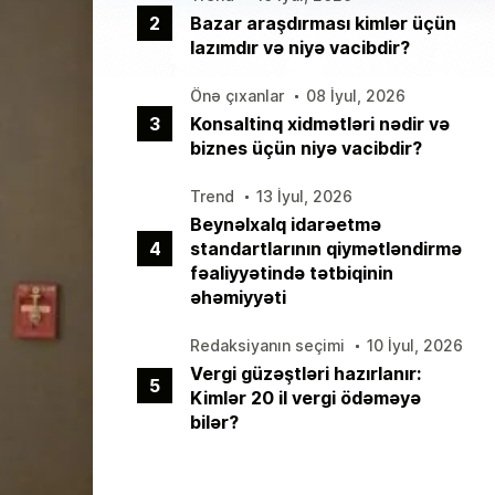
2
Bazar araşdırması kimlər üçün
lazımdır və niyə vacibdir?
Önə çıxanlar
08 İyul, 2026
3
Konsaltinq xidmətləri nədir və
biznes üçün niyə vacibdir?
Trend
13 İyul, 2026
Beynəlxalq idarəetmə
4
standartlarının qiymətləndirmə
fəaliyyətində tətbiqinin
əhəmiyyəti
Redaksiyanın seçimi
10 İyul, 2026
Vergi güzəştləri hazırlanır:
5
Kimlər 20 il vergi ödəməyə
bilər?