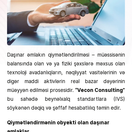
Daşınar əmlakın qiymətləndirilməsi – müəssisənin
balansında olan və ya fiziki şəxslərə məxsus olan
texnoloji avadanlıqların, nəqliyyat vasitələrinin və
digər maddi aktivlərin real bazar dəyərinin
müəyyən edilməsi prosesidir.
“Vecon Consulting”
bu sahədə beynəlxalq standartlara (IVS)
söykənən dəqiq və şəffaf hesabatlılıq təmin edir.
Qiymətləndirmənin obyekti olan daşınar
əmlaklar