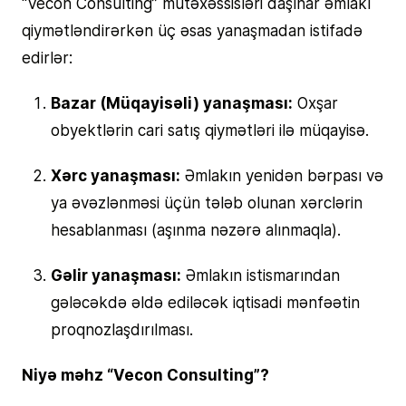
“Vecon Consulting” mütəxəssisləri daşınar əmlakı
qiymətləndirərkən üç əsas yanaşmadan istifadə
edirlər:
Bazar (Müqayisəli) yanaşması:
Oxşar
obyektlərin cari satış qiymətləri ilə müqayisə.
Xərc yanaşması:
Əmlakın yenidən bərpası və
ya əvəzlənməsi üçün tələb olunan xərclərin
hesablanması (aşınma nəzərə alınmaqla).
Gəlir yanaşması:
Əmlakın istismarından
gələcəkdə əldə ediləcək iqtisadi mənfəətin
proqnozlaşdırılması.
Niyə məhz “Vecon Consulting”?