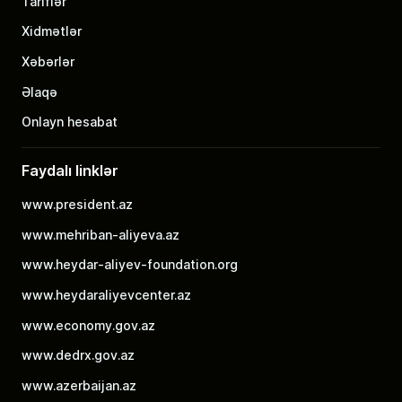
Tariflər
Xidmətlər
Xəbərlər
Əlaqə
Onlayn hesabat
Faydalı linklər
www.president.az
www.mehriban-aliyeva.az
www.heydar-aliyev-foundation.org
www.heydaraliyevcenter.az
www.economy.gov.az
www.dedrx.gov.az
www.azerbaijan.az