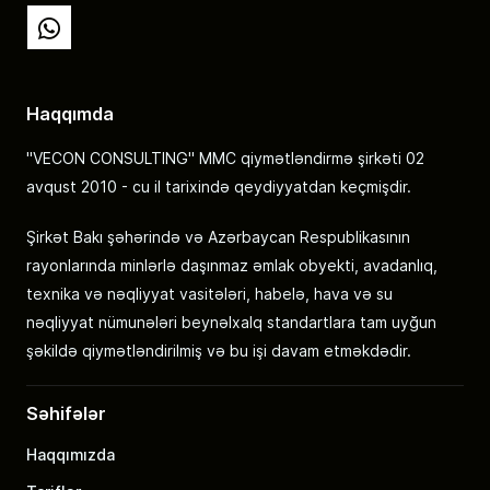
Whatsapp
Haqqımda
"VECON CONSULTING" MMC qiymətləndirmə şirkəti 02
avqust 2010 - cu il tarixində qeydiyyatdan keçmişdir.
Şirkət Bakı şəhərində və Azərbaycan Respublikasının
rayonlarında minlərlə daşınmaz əmlak obyekti, avadanlıq,
texnika və nəqliyyat vasitələri, habelə, hava və su
nəqliyyat nümunələri beynəlxalq standartlara tam uyğun
şəkildə qiymətləndirilmiş və bu işi davam etməkdədir.
Səhifələr
Haqqımızda