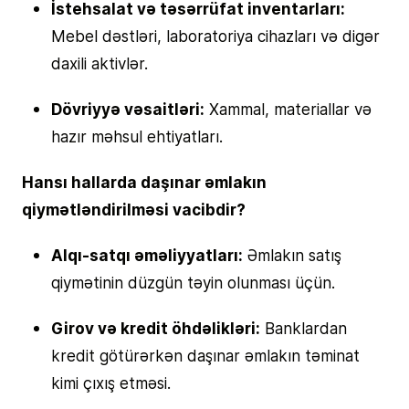
İstehsalat və təsərrüfat inventarları:
Mebel dəstləri, laboratoriya cihazları və digər
daxili aktivlər.
Dövriyyə vəsaitləri:
Xammal, materiallar və
hazır məhsul ehtiyatları.
Hansı hallarda daşınar əmlakın
qiymətləndirilməsi vacibdir?
Alqı-satqı əməliyyatları:
Əmlakın satış
qiymətinin düzgün təyin olunması üçün.
Girov və kredit öhdəlikləri:
Banklardan
kredit götürərkən daşınar əmlakın təminat
kimi çıxış etməsi.