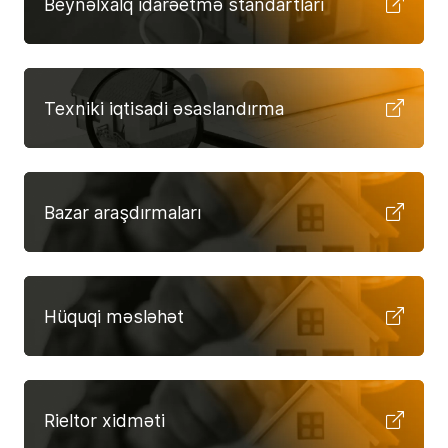
Beynəlxalq idarəetmə standartları
Texniki iqtisadi əsaslandırma
Bazar araşdırmaları
Hüquqi məsləhət
Rieltor xidməti