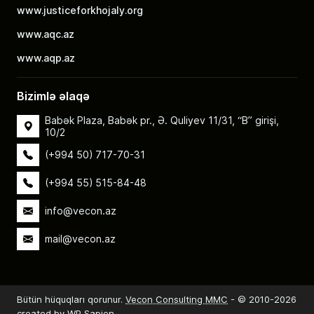
www.justiceforkhojaly.org
www.aqc.az
www.aqp.az
Bizimlə əlaqə
Babək Plaza, Babək pr., Ə. Quliyev 11/31, “B” girişi,
10/2
(+994 50) 717-70-31
(+994 55) 515-84-48
info@vecon.az
mail@vecon.az
Bütün hüquqları qorunur.
Vecon Consulting MMC
- © 2010-2026
created by WP Sapien