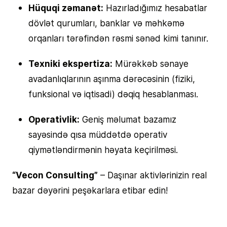
Hüquqi zəmanət:
Hazırladığımız hesabatlar
dövlət qurumları, banklar və məhkəmə
orqanları tərəfindən rəsmi sənəd kimi tanınır.
Texniki ekspertiza:
Mürəkkəb sənaye
avadanlıqlarının aşınma dərəcəsinin (fiziki,
funksional və iqtisadi) dəqiq hesablanması.
Operativlik:
Geniş məlumat bazamız
sayəsində qısa müddətdə operativ
qiymətləndirmənin həyata keçirilməsi.
“Vecon Consulting”
– Daşınar aktivlərinizin real
bazar dəyərini peşəkarlara etibar edin!