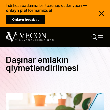
İndi hesabatlarınız bir toxunuş qədər yaxın —
onlayn platformamızda!
Onlayn hesabat
Vecon Consulting
Qiymətləndirmə Şirkəti
Daşınar əmlakın
qiymətləndirilməsi