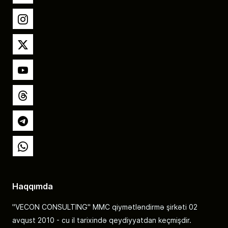
Instagram
X
YouTube
Threads
Telegram
Whatsapp
Haqqımda
"VECON CONSULTING" MMC qiymətləndirmə şirkəti 02
avqust 2010 - cu il tarixində qeydiyyatdan keçmişdir.