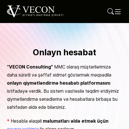
Vecon Consulting
Qiymətləndirmə Şirkəti
Onlayn hesabat
“VECON Consulting”
MMC olaraq müştərilərimizə
daha sürətli və şəffaf xidmət göstərmək məqsədilə
onlayn qiymətləndirmə hesabatı platformasını
istifadəyə verdik. Bu sistem vasitəsilə təqdim etdiyimiz
qiymətləndirmə sənədlərinə və hesabatlara birbaşa bu
səhifədən əldə edə bilərsiniz.
*
Hesabla əlaqəli
məlumatları əldə etmək üçün