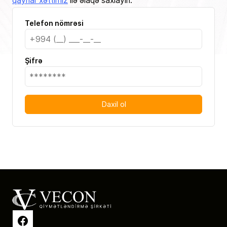
qaynar xəttimiz
ilə əlaqə saxlayın.
Telefon nömrəsi
Şifrə
Daxil ol
Facebook