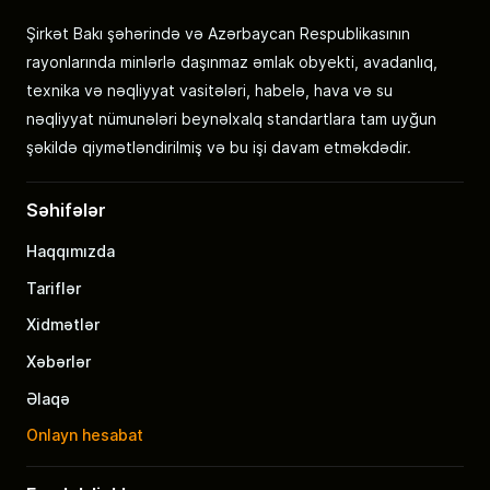
Şirkət Bakı şəhərində və Azərbaycan Respublikasının
rayonlarında minlərlə daşınmaz əmlak obyekti, avadanlıq,
texnika və nəqliyyat vasitələri, habelə, hava və su
nəqliyyat nümunələri beynəlxalq standartlara tam uyğun
şəkildə qiymətləndirilmiş və bu işi davam etməkdədir.
Səhifələr
Haqqımızda
Tariflər
Xidmətlər
Xəbərlər
Əlaqə
Onlayn hesabat