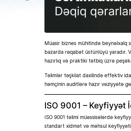
Müasir biznes mühitində beynəlxalq stan
bazarda rəqabət üstünlüyü yaradır. V
hazırlıq və praktiki tətbiq üzrə peşək
Təlimlər təşkilat daxilində effektiv i
həmçinin auditlərə hazır vəziyyətə gə
ISO 9001 – Keyfiyyət 
ISO 9001 təlimi müəssisələrdə keyfiyyə
standart xidmət və məhsul keyfiyyətin