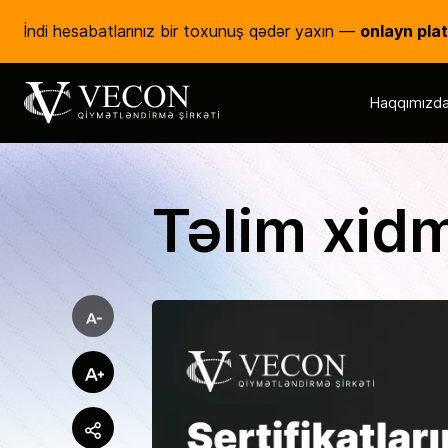
onlayn pla
İndi hesabatlarınız bir toxunuş qədər yaxın —
Haqqımızd
Vecon Consulting
Qiymətləndirmə Şirkəti
Təlim xidm