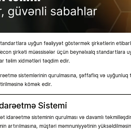
dartlara uyğun fəaliyyət göstərmək şirkətlərin etibarlılığı
econ şirkəti müəssisələr üçün beynəlxalq standartlara u
ar təlim xidmətləri təqdim edir.
darəetmə sistemlərinin qurulmasına, şəffaflıq və uyğunluq t
tirilməsinə kömək edir.
İdarəetmə Sistemi
t idarəetmə sisteminin qurulması və davamlı təkmilləşdiril
in artırılmasına, müştəri məmnuniyyətinin yüksəldilməsin