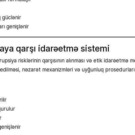
q güclənir
rı genişlənir
aya qarşı idarəetmə sistemi
upsiya risklərinin qarşısının alınması və etik idarəetmə 
edilməsi, nəzarət mexanizmləri və uyğunluq prosedurları 
lir
qurulur
r
enişlənir