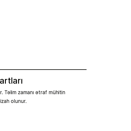
rtları
r. Təlim zamanı ətraf mühitin
izah olunur.