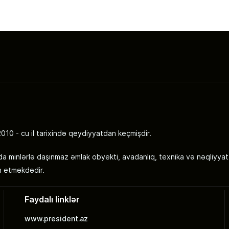
 - cu il tarixində qeydiyyatdan keçmişdir.
a minlərlə daşınmaz əmlak obyekti, avadanlıq, texnika və nəqliyyat
m etməkdədir.
Faydalı linklər
www.president.az