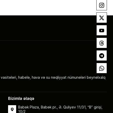
Instagram
X
YouTube
Threads
Telegram
Whatsap
 vasitələri, habelə, hava və su nəqliyyat nümunələri beynəlxalq
Bizimlə əlaqə
Babək Plaza, Babək pr., Ə. Quliyev 11/31, “B” girişi,
10/2