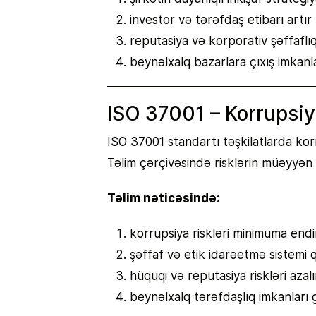
investor və tərəfdaş etibarı artır
reputasiya və korporativ şəffaflı
beynəlxalq bazarlara çıxış imkanla
ISO 37001 – Korrupsiy
ISO 37001 standartı təşkilatlarda korr
Təlim çərçivəsində risklərin müəyyən 
Təlim nəticəsində:
korrupsiya riskləri minimuma endiri
şəffaf və etik idarəetmə sistemi 
hüquqi və reputasiya riskləri azalı
beynəlxalq tərəfdaşlıq imkanları g