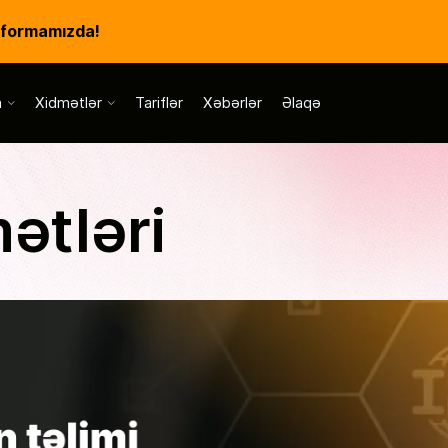
tformamızda!
a
Xidmətlər
Tariflər
Xəbərlər
Əlaqə
ətləri