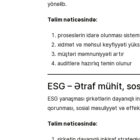
yönəlib.
Təlim nəticəsində:
proseslərin idarə olunması sistemlə
xidmət və məhsul keyfiyyəti yüksə
müştəri məmnuniyyəti artır
auditlərə hazırlıq təmin olunur
ESG – Ətraf mühit, sos
ESG yanaşması şirkətlərin dayanıqlı in
qorunması, sosial məsuliyyət və effek
Təlim nəticəsində:
şirkətin dayanıqlı inkişaf strategi