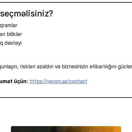
 seçməlisiniz?
qramlar
n biliklər
ıq dəstəyi
laşın, riskləri azaldın və biznesinizin etibarlılığını güclən
lumat üçün:
https://vecon.az/contact