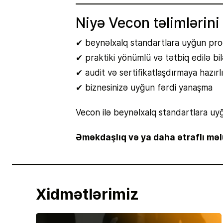
Niyə Vecon təlimlərini
✔ beynəlxalq standartlara uyğun pro
✔ praktiki yönümlü və tətbiq edilə bilə
✔ audit və sertifikatlaşdırmaya hazırl
✔ biznesinizə uyğun fərdi yanaşma
Vecon ilə beynəlxalq standartlara uyğun
Əməkdaşlıq və ya daha ətraflı mə
Xidmətlərimiz