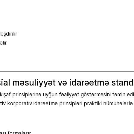
şdirilir
lir
ial məsuliyyət və idarəetmə standa
kişaf prinsiplərinə uyğun fəaliyyət göstərməsini təmin edi
tiv korporativ idarəetmə prinsipləri praktiki nümunələrlə 
yası formalaşır