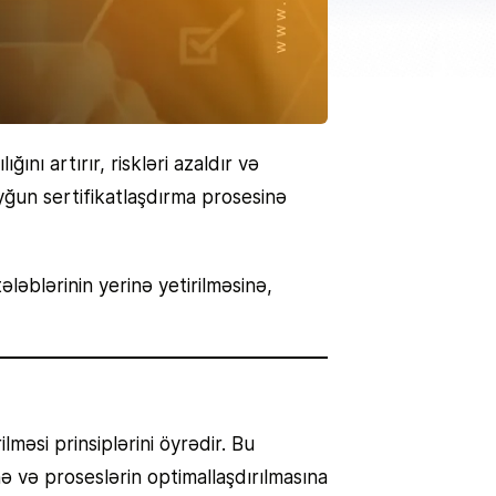
nı artırır, riskləri azaldır və
yğun sertifikatlaşdırma prosesinə
ələblərinin yerinə yetirilməsinə,
məsi prinsiplərini öyrədir. Bu
ə və proseslərin optimallaşdırılmasına