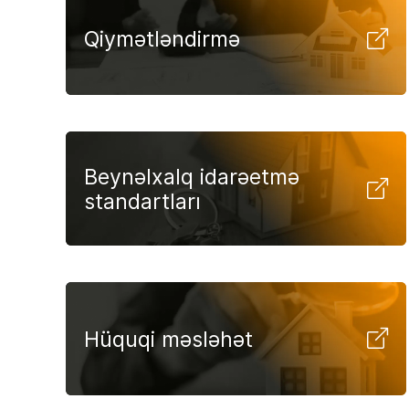
Qiymətləndirmə
Beynəlxalq idarəetmə
standartları
Hüquqi məsləhət