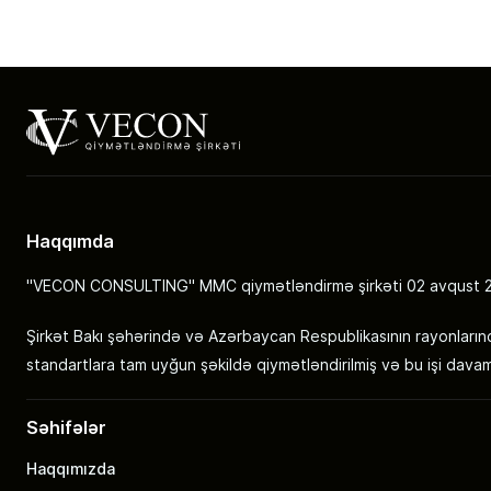
Haqqımda
"VECON CONSULTING" MMC qiymətləndirmə şirkəti 02 avqust 2010
Şirkət Bakı şəhərində və Azərbaycan Respublikasının rayonlarınd
standartlara tam uyğun şəkildə qiymətləndirilmiş və bu işi dava
Səhifələr
Haqqımızda