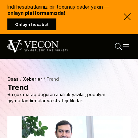
İndi hesabatlarınız bir toxunuş qədər yaxın —
onlayn platformamızda!
Onlayn hesabat
Vecon Consulting
Qiymətləndirmə Şirkəti
Əsas
Xəbərlər
Trend
Trend
Ən çox maraq doğuran analitik yazılar, populyar
qiymətləndirmələr və strateji fikirlər.