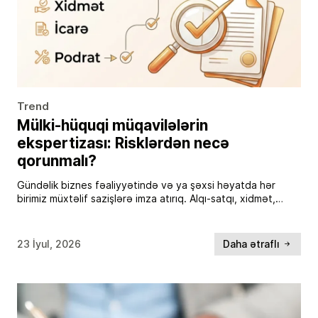
Trend
Mülki-hüquqi müqavilələrin
ekspertizası: Risklərdən necə
qorunmalı?
Gündəlik biznes fəaliyyətində və ya şəxsi həyatda hər
birimiz müxtəlif sazişlərə imza atırıq. Alqı-satqı, xidmət,
icarə, podrat və digər mülki-hüquqi müqavilələr tərəflər
arasında münasibətləri tənzimləyən, hüquq və vəzifələri
müəyyən edən […]
23 İyul, 2026
Daha ətraflı