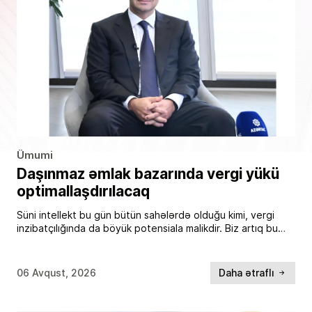
Ümumi
Daşınmaz əmlak bazarında vergi yükü
optimallaşdırılacaq
Süni intellekt bu gün bütün sahələrdə olduğu kimi, vergi
inzibatçılığında da böyük potensiala malikdir. Biz artıq bu
imkanlardan istifadə edirik və paralel olaraq yeni layihələr
üzərində çalışırıq. Bu sözləri İqtisadiyyat […]
06 Avqust, 2026
Daha ətraflı