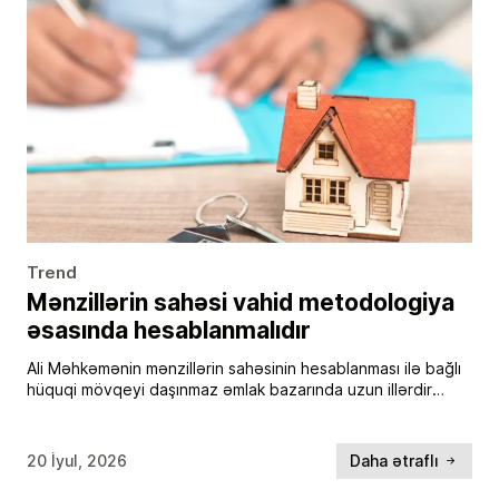
Trend
Mənzillərin sahəsi vahid metodologiya
əsasında hesablanmalıdır
Ali Məhkəmənin mənzillərin sahəsinin hesablanması ilə bağlı
hüquqi mövqeyi daşınmaz əmlak bazarında uzun illərdir
müzakirə olunan mühüm məsələlərdən birinə aydınlıq gətirir.
“Report” xəbər verir ki, bunu “Azərbaycan
Qiymətləndiricilər Cəmiyyəti” İctimai Birliyinin […]
20 İyul, 2026
Daha ətraflı