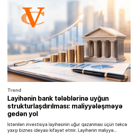
Trend
Layihənin bank tələblərinə uyğun
strukturlaşdırılması: maliyyələşməyə
gedən yol
İstənilən investisiya layihəsinin uğur qazanması üçün təkcə
yaxşı biznes ideyası kifayət etmir. Layihənin maliyyə
institutlarının və bankların tələblərinə uyğun şəkildə