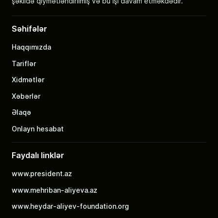
şəkildə qiymətləndirilmiş və bu işi davam etməkdədir.
Səhifələr
Haqqımızda
Tariflər
Xidmətlər
Xəbərlər
Əlaqə
Onlayn hesabat
Faydalı linklər
www.president.az
www.mehriban-aliyeva.az
www.heydar-aliyev-foundation.org