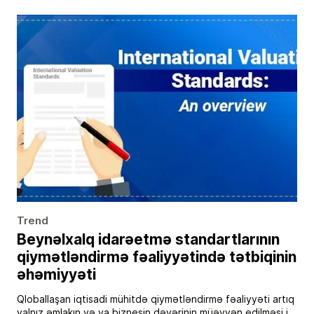
Trend
Beynəlxalq idarəetmə standartlarının
qiymətləndirmə fəaliyyətində tətbiqinin
əhəmiyyəti
Qloballaşan iqtisadi mühitdə qiymətləndirmə fəaliyyəti artıq
yalnız əmlakın və ya biznesin dəyərinin müəyyən edilməsi ilə