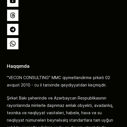
YouTube
Threads
Telegram
Whatsapp
Haqqımda
"VECON CONSULTING" MMC qiymətləndirmə şirkəti 02
avqust 2010 - cu il tarixində qeydiyyatdan keçmişdir.
Şirkət Bakı şəhərində və Azərbaycan Respublikasının
rayonlarında minlərlə daşınmaz əmlak obyekti, avadanlıq,
texnika və nəqliyyat vasitələri, habelə, hava və su
nəqliyyat nümunələri beynəlxalq standartlara tam uyğun