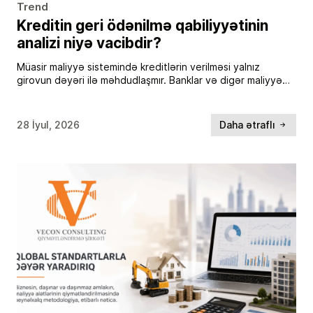
Trend
Kreditin geri ödənilmə qabiliyyətinin
analizi niyə vacibdir?
Müasir maliyyə sistemində kreditlərin verilməsi yalnız
girovun dəyəri ilə məhdudlaşmır. Banklar və digər maliyyə
institutları kredit qərarı qəbul edərkən borcalanın maliyyə
dayanıqlığını, gələcək pul axınlarını və öhdəliklərini yerinə
yetirmək imkanını […]
28 İyul, 2026
Daha ətraflı