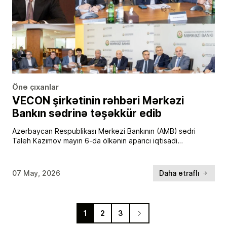
Önə çıxanlar
VECON şirkətinin rəhbəri Mərkəzi
Bankın sədrinə təşəkkür edib
Azərbaycan Respublikası Mərkəzi Bankının (AMB) sədri
Taleh Kazımov mayın 6-da ölkənin aparıcı iqtisadi
ekspertləri ilə növbəti görüşünü keçirib. Görüşdə
makroiqtisadi sabitlik və maliyyə bazarlarındakı cari vəziyyət
ətrafında geniş fikir mübadiləsi […]
07 May, 2026
Daha ətraflı
1
2
3