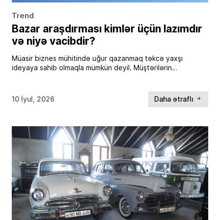
Trend
Bazar araşdırması kimlər üçün lazımdır
və niyə vacibdir?
Müasir biznes mühitində uğur qazanmaq təkcə yaxşı
ideyaya sahib olmaqla mümkün deyil. Müştərilərin
ehtiyaclarını anlamaq, rəqibləri tanımaq və bazarın
imkanlarını düzgün qiymətləndirmək uğurlu fəaliyyətin əsas
şərtlərindəndir. Məhz buna görə bazar […]
10 İyul, 2026
Daha ətraflı