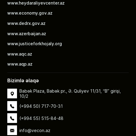
www.heydaraliyevcenter.az
www.economy.gov.az
www.dedrx.gov.az
www.azerbaijan.az
www.justiceforkhojaly.org
www.aqc.az
www.aqp.az
Bizimlə əlaqə
Babək Plaza, Babək pr., Ə. Quliyev 11/31, “B” girişi,
10/2
(+994 50) 717-70-31
(+994 55) 515-84-48
info@vecon.az