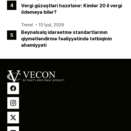
4
Vergi güzəştləri hazırlanır: Kimlər 20 il vergi
ödəməyə bilər?
Trend
13 İyul, 2026
Beynəlxalq idarəetmə standartlarının
5
qiymətləndirmə fəaliyyətində tətbiqinin
əhəmiyyəti
Facebook
Instagram
X