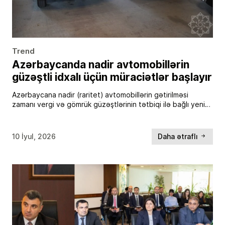
Trend
Azərbaycanda nadir avtomobillərin
güzəştli idxalı üçün müraciətlər başlayır
Azərbaycana nadir (raritet) avtomobillərin gətirilməsi
zamanı vergi və gömrük güzəştlərinin tətbiqi ilə bağlı yeni
qaydalar müəyyən edilib. Bu barədə Mədəniyyət
Nazirliyindən məlumat verilib. Bildirilib ki, yeni
qanunvericiliyə əsasən, Mədəniyyət Nazirliyinin verdiyi […]
10 İyul, 2026
Daha ətraflı