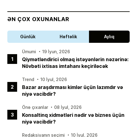
ƏN ÇOX OXUNANLAR
Günlük
Həftəlik
Aylıq
Ümumi
19 İyun, 2026
1
Qiymətləndirici olmaq istəyənlərin nəzərinə:
Növbəti ixtisas imtahanı keçiriləcək
Trend
10 İyul, 2026
2
Bazar araşdırması kimlər üçün lazımdır və
niyə vacibdir?
Önə çıxanlar
08 İyul, 2026
3
Konsaltinq xidmətləri nədir və biznes üçün
niyə vacibdir?
Redaksiyanın seçimi
10 İyul, 2026