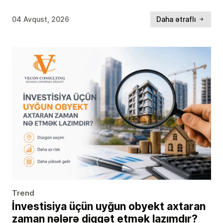
hazırlanması da eyni dərəcədə vacibdir. Təcrübə göstərir ki,
bir çox […]
04 Avqust, 2026
Daha ətraflı
Trend
İnvestisiya üçün uyğun obyekt axtaran
zaman nələrə diqqət etmək lazımdır?