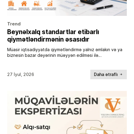
Trend
Beynəlxalq standartlar etibarlı
qiymətləndirmənin əsasıdır
Müasir iqtisadiyyatda qiymətləndirmə yalnız əmlakın və ya
biznesin bazar dəyərinin müəyyən edilməsi ilə
məhdudlaşmır. Bu proses investorların qərar qəbul etməsi,
bankların kredit risklərinin qiymətləndirilməsi, sığorta, vergi,
məhkəmə çəkişmələri, özəlləşdirmə, birləşmə […]
27 İyul, 2026
Daha ətraflı