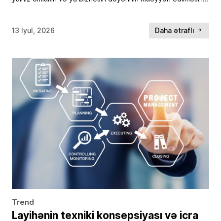
məhdudlaşmır. Müasir dövrdə qiymətləndirmə hesabatlarının
etibarlılığı, şəffaflığı və beynəlxalq səviyyədə tanınması
əsas meyarlardan birinə çevrilib. […]
13 İyul, 2026
Daha ətraflı
Trend
Layihənin texniki konsepsiyası və icra