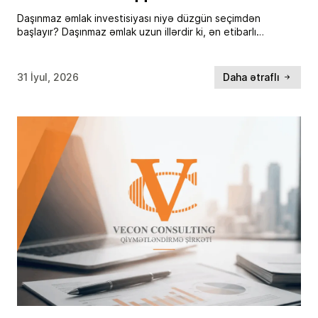
Daşınmaz əmlak investisiyası niyə düzgün seçimdən
başlayır? Daşınmaz əmlak uzun illərdir ki, ən etibarlı
investisiya istiqamətlərindən biri hesab olunur. İnflyasiyaya
qarşı qoruyucu aktiv kimi çıxış etməsi, uzunmüddətli dəyər
artımı və […]
31 İyul, 2026
Daha ətraflı