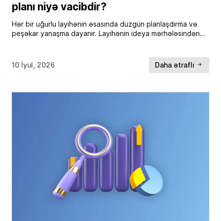
planı niyə vacibdir?
Hər bir uğurlu layihənin əsasında düzgün planlaşdırma və
peşəkar yanaşma dayanır. Layihənin ideya mərhələsindən
başlayaraq onun uğurla həyata keçirilməsinə qədər bütün
proseslər texniki konsepsiyanın və icra planının
keyfiyyətindən asılı olur. […]
10 İyul, 2026
Daha ətraflı