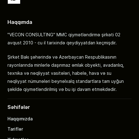
Haqqımda
"VECON CONSULTING" MMC qiymətləndirmə şirkəti 02
avqust 2010 - cu il tarixində qeydiyyatdan keçmişdir.
Şirkət Bakı şəhərində və Azərbaycan Respublikasının
rayonlarında minlərlə daşınmaz əmlak obyekti, avadanlıq,
texnika və nəqliyyat vasitələri, habelə, hava və su
nəqliyyat nümunələri beynəlxalq standartlara tam uyğun
şəkildə qiymətləndirilmiş və bu işi davam etməkdədir.
Səhifələr
Haqqımızda
Tariflər