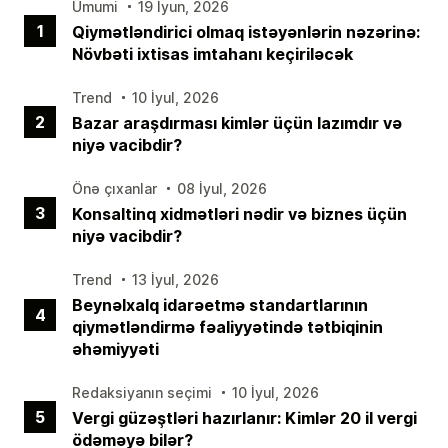
Ümumi
19 İyun, 2026
1
Qiymətləndirici olmaq istəyənlərin nəzərinə:
Növbəti ixtisas imtahanı keçiriləcək
Trend
10 İyul, 2026
2
Bazar araşdırması kimlər üçün lazımdır və
niyə vacibdir?
Önə çıxanlar
08 İyul, 2026
3
Konsaltinq xidmətləri nədir və biznes üçün
niyə vacibdir?
Trend
13 İyul, 2026
Beynəlxalq idarəetmə standartlarının
4
qiymətləndirmə fəaliyyətində tətbiqinin
əhəmiyyəti
Redaksiyanın seçimi
10 İyul, 2026
5
Vergi güzəştləri hazırlanır: Kimlər 20 il vergi
ödəməyə bilər?