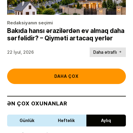
Redaksiyanın seçimi
Bakıda hansı ərazilərdən ev almaq daha
sərfəlidir? – Qiyməti artacaq yerlər
22 İyul, 2026
Daha ətraflı
DAHA ÇOX
ƏN ÇOX OXUNANLAR
Günlük
Həftəlik
Aylıq