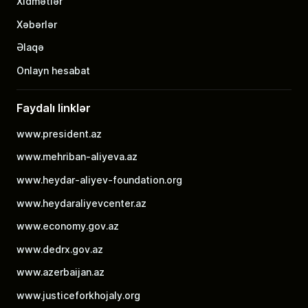
Xidmətlər
Xəbərlər
Əlaqə
Onlayn hesabat
Faydalı linklər
www.president.az
www.mehriban-aliyeva.az
www.heydar-aliyev-foundation.org
www.heydaraliyevcenter.az
www.economy.gov.az
www.dedrx.gov.az
www.azerbaijan.az
www.justiceforkhojaly.org