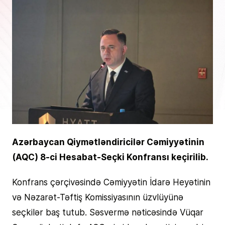
Azərbaycan Qiymətləndiricilər Cəmiyyətinin
(AQC) 8-ci Hesabat-Seçki Konfransı keçirilib.
Konfrans çərçivəsində Cəmiyyətin İdarə Heyətinin
və Nəzarət-Təftiş Komissiyasının üzvlüyünə
seçkilər baş tutub. Səsvermə nəticəsində Vüqar