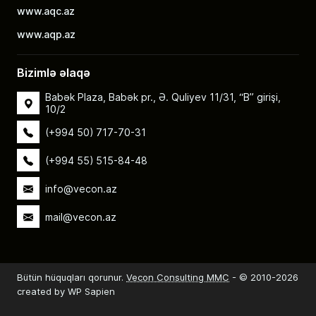
www.aqc.az
www.aqp.az
Bizimlə əlaqə
Babək Plaza, Babək pr., Ə. Quliyev 11/31, “B” girişi,
10/2
(+994 50) 717-70-31
(+994 55) 515-84-48
info@vecon.az
mail@vecon.az
Bütün hüquqları qorunur.
Vecon Consulting MMC
- © 2010-2026
created by WP Sapien