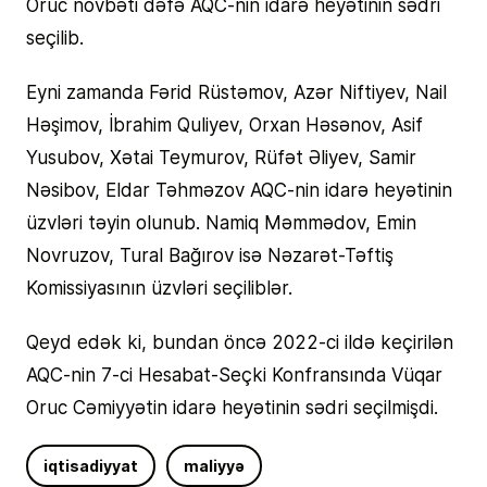
Oruc növbəti dəfə AQC-nin idarə heyətinin sədri
seçilib.
Eyni zamanda Fərid Rüstəmov, Azər Niftiyev, Nail
Həşimov, İbrahim Quliyev, Orxan Həsənov, Asif
Yusubov, Xətai Teymurov, Rüfət Əliyev, Samir
Nəsibov, Eldar Təhməzov AQC-nin idarə heyətinin
üzvləri təyin olunub. Namiq Məmmədov, Emin
Novruzov, Tural Bağırov isə Nəzarət-Təftiş
Komissiyasının üzvləri seçiliblər.
Qeyd edək ki, bundan öncə 2022-ci ildə keçirilən
AQC-nin 7-ci Hesabat-Seçki Konfransında Vüqar
Oruc Cəmiyyətin idarə heyətinin sədri seçilmişdi.
iqtisadiyyat
maliyyə