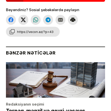
Bəyəndiniz? Sosial şəbəkələrdə paylaşın
https://vecon.az/?p=43
BƏNZƏR NƏTICƏLƏR
Redaksiyanın seçimi
Torpaq, mənzil və qeyri-yaşayış