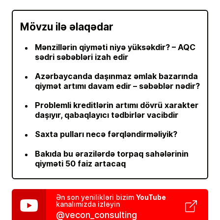
Mövzu ilə əlaqədar
Mənzillərin qiyməti niyə yüksəkdir? – AQC
sədri səbəbləri izah edir
Azərbaycanda daşınmaz əmlak bazarında
qiymət artımı davam edir – səbəblər nədir?
Problemli kreditlərin artımı dövrü xarakter
daşıyır, qabaqlayıcı tədbirlər vacibdir
Saxta pulları necə fərqləndirməliyik?
Bakıda bu ərazilərdə torpaq sahələrinin
qiyməti 50 faiz artacaq
YouTube
Ən son yenilikləri bizim
kanalımızda izləyin
@vecon_consulting