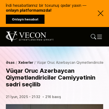
İndi hesabatlarınız bir toxunuş qədər yaxın —
onlayn platformamızda!
Onlayn hesabat
Vecon Consulting
Qiymətləndirmə Şirkəti
Əsas
Xəbərlər
Vüqar Oruc Azərbaycan Qiymətləndiricilər Cə
Vüqar Oruc Azərbaycan
Qiymətləndiricilər Cəmiyyətinin
sədri seçilib
21 İyun, 2025 - 21:32
216 baxış