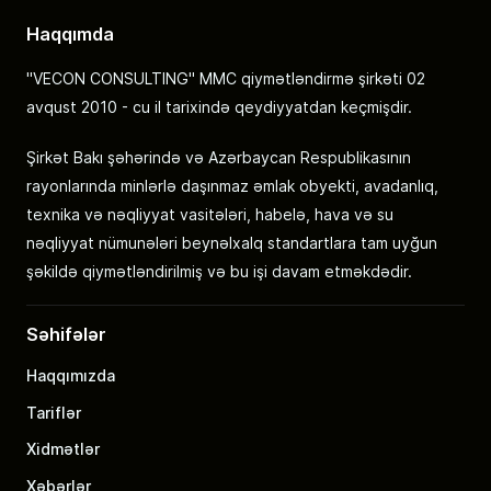
Haqqımda
"VECON CONSULTING" MMC qiymətləndirmə şirkəti 02
avqust 2010 - cu il tarixində qeydiyyatdan keçmişdir.
Şirkət Bakı şəhərində və Azərbaycan Respublikasının
rayonlarında minlərlə daşınmaz əmlak obyekti, avadanlıq,
texnika və nəqliyyat vasitələri, habelə, hava və su
nəqliyyat nümunələri beynəlxalq standartlara tam uyğun
şəkildə qiymətləndirilmiş və bu işi davam etməkdədir.
Səhifələr
Haqqımızda
Tariflər
Xidmətlər
Xəbərlər