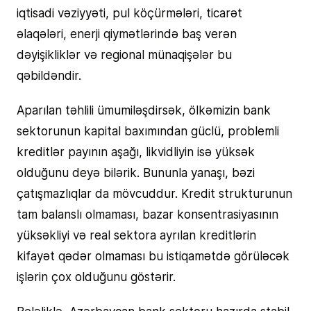
iqtisadi vəziyyəti, pul köçürmələri, ticarət
əlaqələri, enerji qiymətlərində baş verən
dəyişikliklər və regional münaqişələr bu
qəbildəndir.
Aparılan təhlili ümumiləşdirsək, ölkəmizin bank
sektorunun kapital baxımından güclü, problemli
kreditlər payının aşağı, likvidliyin isə yüksək
olduğunu deyə bilərik. Bununla yanaşı, bəzi
çatışmazlıqlar da mövcuddur. Kredit strukturunun
tam balanslı olmaması, bazar konsentrasiyasının
yüksəkliyi və real sektora ayrılan kreditlərin
kifayət qədər olmaması bu istiqamətdə görüləcək
işlərin çox olduğunu göstərir.
Beləliklə, Azərbaycan bank sektoru hazırda stabil