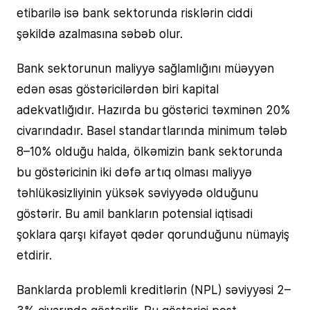
etibarilə isə bank sektorunda risklərin ciddi
şəkildə azalmasına səbəb olur.
Bank sektorunun maliyyə sağlamlığını müəyyən
edən əsas göstəricilərdən biri kapital
adekvatlığıdır. Hazırda bu göstərici təxminən 20%
civarındadır. Basel standartlarında minimum tələb
8–10% olduğu halda, ölkəmizin bank sektorunda
bu göstəricinin iki dəfə artıq olması maliyyə
təhlükəsizliyinin yüksək səviyyədə olduğunu
göstərir. Bu amil bankların potensial iqtisadi
şoklara qarşı kifayət qədər qorunduğunu nümayiş
etdirir.
Banklarda problemli kreditlərin (NPL) səviyyəsi 2–
3% civarında göstərilir. Bu göstərici post-