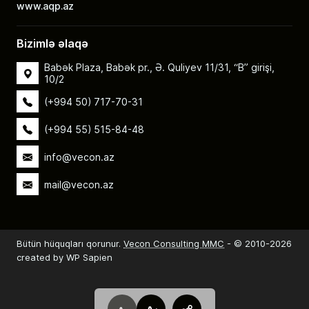
www.aqp.az
Bizimlə əlaqə
Babək Plaza, Babək pr., Ə. Quliyev 11/31, “B” girişi,
10/2
(+994 50) 717-70-31
(+994 55) 515-84-48
info@vecon.az
mail@vecon.az
Bütün hüquqları qorunur.
Vecon Consulting MMC
- © 2010-2026
created by WP Sapien