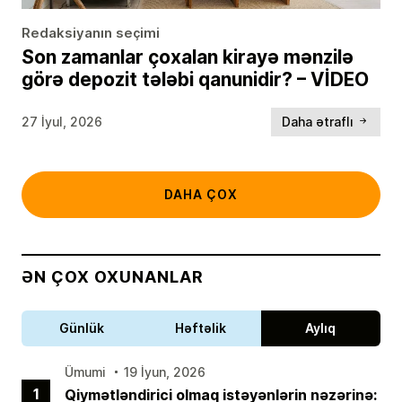
Redaksiyanın seçimi
Son zamanlar çoxalan kirayə mənzilə
görə depozit tələbi qanunidir? – VİDEO
27 İyul, 2026
Daha ətraflı
DAHA ÇOX
ƏN ÇOX OXUNANLAR
Günlük
Həftəlik
Aylıq
Ümumi
19 İyun, 2026
1
Qiymətləndirici olmaq istəyənlərin nəzərinə: