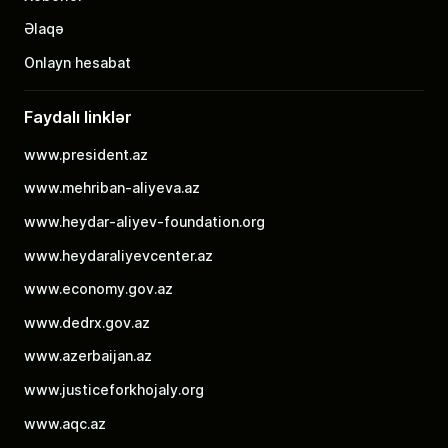
Əlaqə
Onlayn hesabat
Faydalı linklər
www.president.az
www.mehriban-aliyeva.az
www.heydar-aliyev-foundation.org
www.heydaraliyevcenter.az
www.economy.gov.az
www.dedrx.gov.az
www.azerbaijan.az
www.justiceforkhojaly.org
www.aqc.az