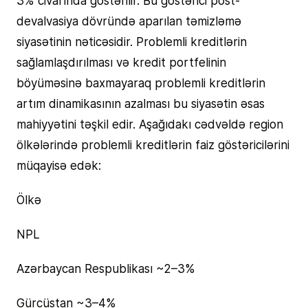
devalvasiya dövründə aparılan təmizləmə
siyasətinin nəticəsidir. Problemli kreditlərin
sağlamlaşdırılması və kredit portfelinin
böyüməsinə baxmayaraq problemli kreditlərin
artım dinamikasının azalması bu siyasətin əsas
mahiyyətini təşkil edir. Aşağıdakı cədvəldə region
ölkələrində problemli kreditlərin faiz göstəricilərini
müqayisə edək:
Ölkə
NPL
Azərbaycan Respublikası ~2–3%
Gürcüstan ~3–4%