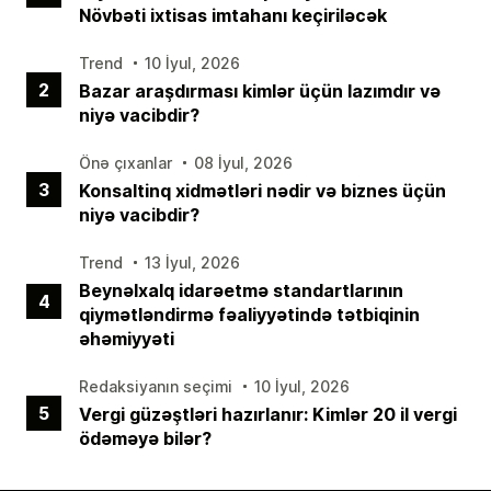
Növbəti ixtisas imtahanı keçiriləcək
Trend
10 İyul, 2026
2
Bazar araşdırması kimlər üçün lazımdır və
niyə vacibdir?
Önə çıxanlar
08 İyul, 2026
3
Konsaltinq xidmətləri nədir və biznes üçün
niyə vacibdir?
Trend
13 İyul, 2026
Beynəlxalq idarəetmə standartlarının
4
qiymətləndirmə fəaliyyətində tətbiqinin
əhəmiyyəti
Redaksiyanın seçimi
10 İyul, 2026
5
Vergi güzəştləri hazırlanır: Kimlər 20 il vergi
ödəməyə bilər?