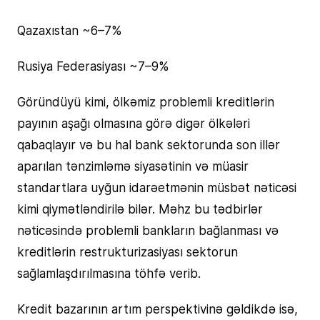
Qazaxıstan ~6–7%
Rusiya Federasiyası ~7–9%
Göründüyü kimi, ölkəmiz problemli kreditlərin
payının aşağı olmasına görə digər ölkələri
qabaqlayır və bu hal bank sektorunda son illər
aparılan tənzimləmə siyasətinin və müasir
standartlara uyğun idarəetmənin müsbət nəticəsi
kimi qiymətləndirilə bilər. Məhz bu tədbirlər
nəticəsində problemli bankların bağlanması və
kreditlərin restrukturizasiyası sektorun
sağlamlaşdırılmasına töhfə verib.
Kredit bazarının artım perspektivinə gəldikdə isə,