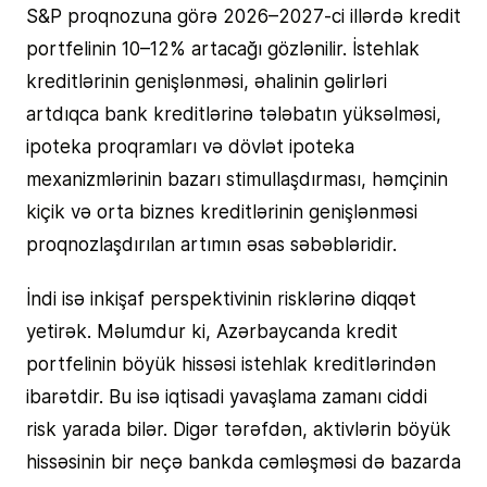
S&P proqnozuna görə 2026–2027-ci illərdə kredit
portfelinin 10–12% artacağı gözlənilir. İstehlak
kreditlərinin genişlənməsi, əhalinin gəlirləri
artdıqca bank kreditlərinə tələbatın yüksəlməsi,
ipoteka proqramları və dövlət ipoteka
mexanizmlərinin bazarı stimullaşdırması, həmçinin
kiçik və orta biznes kreditlərinin genişlənməsi
proqnozlaşdırılan artımın əsas səbəbləridir.
İndi isə inkişaf perspektivinin risklərinə diqqət
yetirək. Məlumdur ki, Azərbaycanda kredit
portfelinin böyük hissəsi istehlak kreditlərindən
ibarətdir. Bu isə iqtisadi yavaşlama zamanı ciddi
risk yarada bilər. Digər tərəfdən, aktivlərin böyük
hissəsinin bir neçə bankda cəmləşməsi də bazarda