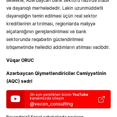
və dayanıqlı mərhələdədir. Lakin uzunmüddətli
dayanıqlığın təmin edilməsi üçün real sektor
kreditlərinin artırılması, regionlarda maliyyə
əlçatanlığının genişləndirilməsi və bank
sektorunda rəqabətin gücləndirilməsi
istiqamətində həlledici addımların atılması vacibdir.
Vüqar ORUC
Azərbaycan Qiymətləndiricilər Cəmiyyətinin
(AQC) sədri
YouTube
Ən son yenilikləri bizim
kanalımızda izləyin
@vecon_consulting
Bəyəndiniz? Sosial şəbəkələrdə paylaşın