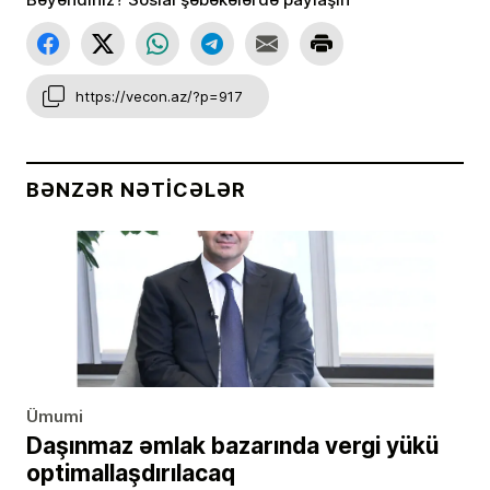
https://vecon.az/?p=917
BƏNZƏR NƏTICƏLƏR
Ümumi
Daşınmaz əmlak bazarında vergi yükü
optimallaşdırılacaq