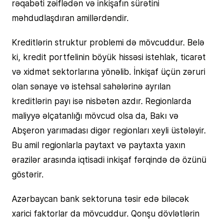
rəqabəti zəiflədən və inkişafın sürətini
məhdudlaşdıran amillərdəndir.
Kreditlərin struktur problemi də mövcuddur. Belə
ki, kredit portfelinin böyük hissəsi istehlak, ticarət
və xidmət sektorlarına yönəlib. İnkişaf üçün zəruri
olan sənaye və istehsal sahələrinə ayrılan
kreditlərin payı isə nisbətən azdır. Regionlarda
maliyyə əlçatanlığı mövcud olsa da, Bakı və
Abşeron yarımadası digər regionları xeyli üstələyir.
Bu amil regionlarla paytaxt və paytaxta yaxın
ərazilər arasında iqtisadi inkişaf fərqində də özünü
göstərir.
Azərbaycan bank sektoruna təsir edə biləcək
xarici faktorlar da mövcuddur. Qonşu dövlətlərin