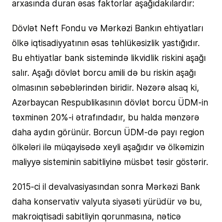
arxasında duran əsas faktorlar aşağıdakılardır:
Dövlət Neft Fondu və Mərkəzi Bankın ehtiyatları
ölkə iqtisadiyyatının əsas təhlükəsizlik yastığıdır.
Bu ehtiyatlar bank sistemində likvidlik riskini aşağı
salır. Aşağı dövlət borcu amili də bu riskin aşağı
olmasının səbəblərindən biridir. Nəzərə alsaq ki,
Azərbaycan Respublikasının dövlət borcu ÜDM-in
təxminən 20%-i ətrafındadır, bu halda mənzərə
daha aydın görünür. Borcun ÜDM-də payı region
ölkələri ilə müqayisədə xeyli aşağıdır və ölkəmizin
maliyyə sisteminin sabitliyinə müsbət təsir göstərir.
2015-ci il devalvasiyasından sonra Mərkəzi Bank
daha konservativ valyuta siyasəti yürüdür və bu,
makroiqtisadi sabitliyin qorunmasına, nəticə