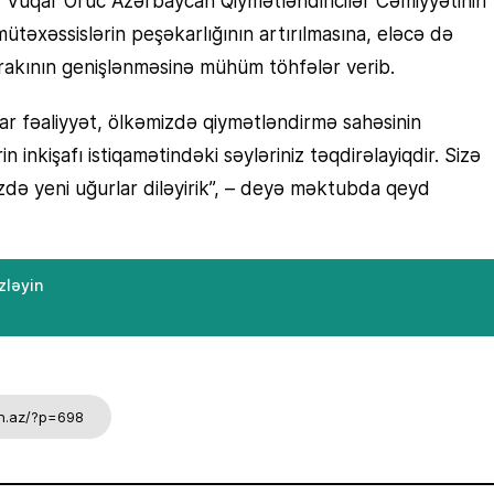
 Vüqar Oruc Azərbaycan Qiymətləndiricilər Cəmiyyətinin
ütəxəssislərin peşəkarlığının artırılmasına, eləcə də
tirakının genişlənməsinə mühüm töhfələr verib.
kar fəaliyyət, ölkəmizdə qiymətləndirmə sahəsinin
n inkişafı istiqamətindəki səyləriniz təqdirəlayiqdir. Sizə
izdə yeni uğurlar diləyirik”, – deyə məktubda qeyd
zləyin
on.az/?p=698