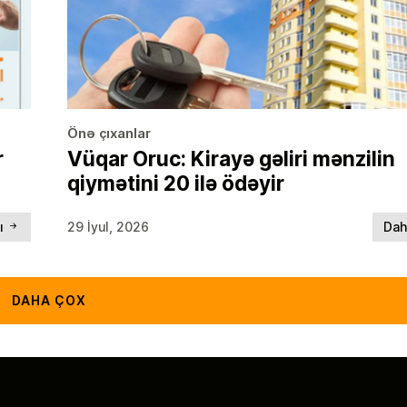
Önə çıxanlar
r
Vüqar Oruc: Kirayə gəliri mənzilin
qiymətini 20 ilə ödəyir
lı
29 İyul, 2026
Dah
DAHA ÇOX