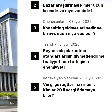
2
Bazar araşdırması kimlər üçün
lazımdır və niyə vacibdir?
Önə çıxanlar
08 İyul, 2026
3
Konsaltinq xidmətləri nədir və
biznes üçün niyə vacibdir?
Trend
13 İyul, 2026
Beynəlxalq idarəetmə
4
standartlarının qiymətləndirmə
fəaliyyətində tətbiqinin
əhəmiyyəti
Redaksiyanın seçimi
10 İyul, 2026
Vergi güzəştləri hazırlanır:
5
Kimlər 20 il vergi ödəməyə
bilər?