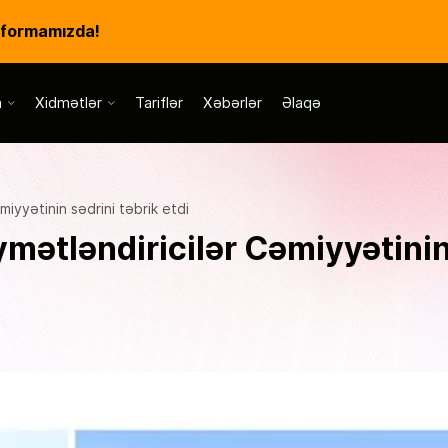
tformamızda!
a
Xidmətlər
Tariflər
Xəbərlər
Əlaqə
miyyətinin sədrini təbrik etdi
ymətləndiricilər Cəmiyyətini