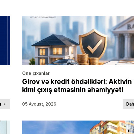
Önə çıxanlar
Girov və kredit öhdəlikləri: Aktivin
kimi çıxış etməsinin əhəmiyyəti
lı
05 Avqust, 2026
Dah