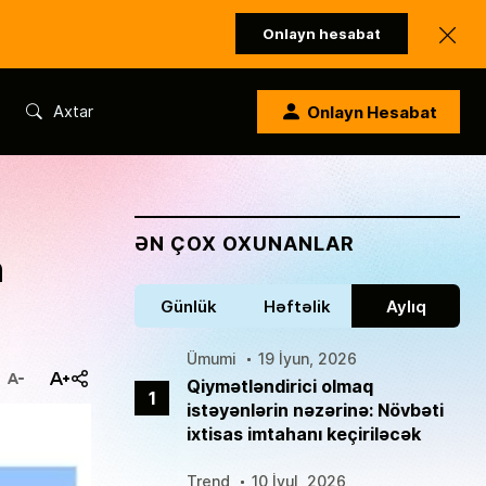
Onlayn hesabat
Axtar
Onlayn Hesabat
ƏN ÇOX OXUNANLAR
n
Günlük
Həftəlik
Aylıq
Ümumi
19 İyun, 2026
Qiymətləndirici olmaq
1
istəyənlərin nəzərinə: Növbəti
ixtisas imtahanı keçiriləcək
Trend
10 İyul, 2026