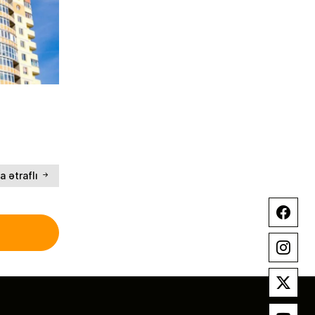
a ətraflı
Facebook
Instagram
X