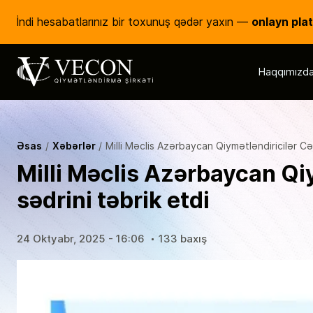
onlayn pla
İndi hesabatlarınız bir toxunuş qədər yaxın —
Haqqımızd
Vecon Consulting
Qiymətləndirmə Şirkəti
Əsas
Xəbərlər
Milli Məclis Azərbaycan Qiymətləndiricilər Cə
Milli Məclis Azərbaycan Qi
sədrini təbrik etdi
24 Oktyabr, 2025 - 16:06
133 baxış