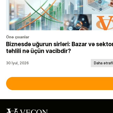
Önə çıxanlar
Biznesdə uğurun sirləri: Bazar və sekto
təhlili nə üçün vacibdir?
30 İyul, 2026
Daha ətraf