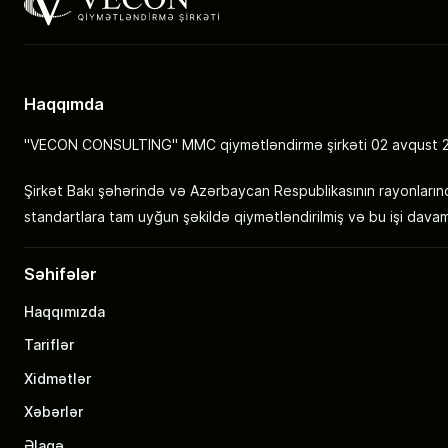
Haqqımda
"VECON CONSULTING" MMC qiymətləndirmə şirkəti 02 avqust 2010
Şirkət Bakı şəhərində və Azərbaycan Respublikasının rayonlarınd
standartlara tam uyğun şəkildə qiymətləndirilmiş və bu işi dava
Səhifələr
Haqqımızda
Tariflər
Xidmətlər
Xəbərlər
Əlaqə