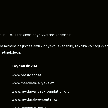
 - cu il tarixində qeydiyyatdan keçmişdir.
a minlərlə daşınmaz əmlak obyekti, avadanlıq, texnika və nəqliyyat
m etməkdədir.
Faydalı linklər
www.president.az
www.mehriban-aliyeva.az
www.heydar-aliyev-foundation.org
www.heydaraliyevcenter.az
www.economy.gov.az