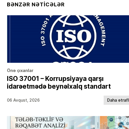
BƏNZƏR NƏTICƏLƏR
Önə çıxanlar
ISO 37001 – Korrupsiyaya qarşı
idarəetmədə beynəlxalq standart
06 Avqust, 2026
Daha ətraf