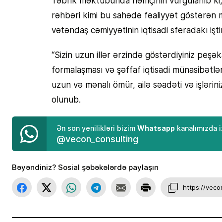
Təbrik məktubunda həmçinin vurğulanıb ki,
rəhbəri kimi bu sahədə fəaliyyət göstərən m
vətəndaş cəmiyyətinin iqtisadi sferadakı iş
“Sizin uzun illər ərzində göstərdiyiniz peşə
formalaşması və şəffaf iqtisadi münasibətləri
uzun və mənalı ömür, ailə səadəti və işlərin
olunub.
Whatsapp
Ən son yenilikləri bizim
kanalımızda i
@vecon_consulting
Bəyəndiniz? Sosial şəbəkələrdə paylaşın
https://vec