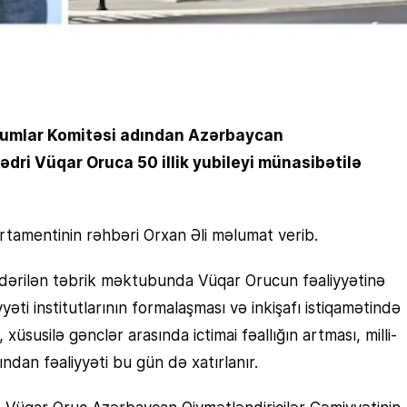
 Qurumlar Komitəsi adından Azərbaycan
ədri Vüqar Oruca 50 illik yubileyi münasibətilə
tamentinin rəhbəri Orxan Əli məlumat verib.
öndərilən təbrik məktubunda Vüqar Orucun fəaliyyətinə
yəti institutlarının formalaşması və inkişafı istiqamətində
xüsusilə gənclər arasında ictimai fəallığın artması, milli-
dan fəaliyyəti bu gün də xatırlanır.