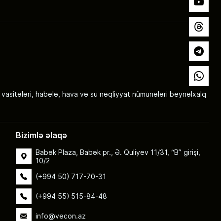
YouTube
Threads
Telegram
Whatsap
 vasitələri, habelə, hava və su nəqliyyat nümunələri beynəlxalq
Bizimlə əlaqə
Babək Plaza, Babək pr., Ə. Quliyev 11/31, “B” girişi,
10/2
(+994 50) 717-70-31
(+994 55) 515-84-48
info@vecon.az