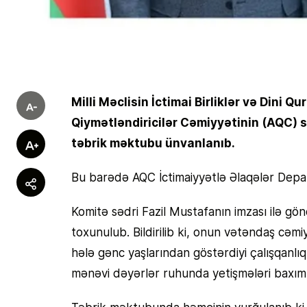
Milli Məclisin İctimai Birliklər və Dini
Qiymətləndiricilər Cəmiyyətinin (AQC) s
təbrik məktubu ünvanlanıb.
Bu barədə AQC İctimaiyyətlə Əlaqələr Depar
Komitə sədri Fazil Mustafanın imzası ilə g
toxunulub. Bildirilib ki, onun vətəndaş cəmiy
hələ gənc yaşlarından göstərdiyi çalışqanlıq, 
mənəvi dəyərlər ruhunda yetişmələri baxımın