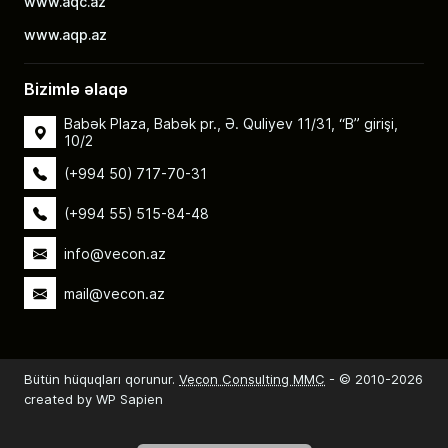
www.aqc.az
www.aqp.az
Bizimlə əlaqə
Babək Plaza, Babək pr., Ə. Quliyev 11/31, “B” girişi,
10/2
(+994 50) 717-70-31
(+994 55) 515-84-48
info@vecon.az
mail@vecon.az
Bütün hüquqları qorunur.
Vecon Consulting MMC
- © 2010-2026
created by WP Sapien