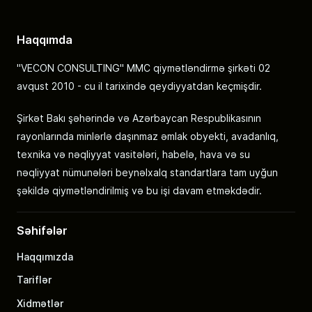
Haqqımda
"VECON CONSULTING" MMC qiymətləndirmə şirkəti 02
avqust 2010 - cu il tarixində qeydiyyatdan keçmişdir.
Şirkət Bakı şəhərində və Azərbaycan Respublikasının
rayonlarında minlərlə daşınmaz əmlak obyekti, avadanlıq,
texnika və nəqliyyat vasitələri, habelə, hava və su
nəqliyyat nümunələri beynəlxalq standartlara tam uyğun
şəkildə qiymətləndirilmiş və bu işi davam etməkdədir.
Səhifələr
Haqqımızda
Tariflər
Xidmətlər