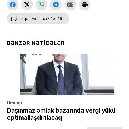
https://vecon.az/?p=29
BƏNZƏR NƏTICƏLƏR
Ümumi
Daşınmaz əmlak bazarında vergi yükü
optimallaşdırılacaq