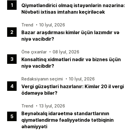
1
Qiymətləndirici olmaq istəyənlərin nəzərinə:
Növbəti ixtisas imtahanı keçiriləcək
Trend
10 İyul, 2026
2
Bazar araşdırması kimlər üçün lazımdır və
niyə vacibdir?
Önə çıxanlar
08 İyul, 2026
3
Konsaltinq xidmətləri nədir və biznes üçün
niyə vacibdir?
Redaksiyanın seçimi
10 İyul, 2026
4
Vergi güzəştləri hazırlanır: Kimlər 20 il vergi
ödəməyə bilər?
Trend
13 İyul, 2026
Beynəlxalq idarəetmə standartlarının
5
qiymətləndirmə fəaliyyətində tətbiqinin
əhəmiyyəti