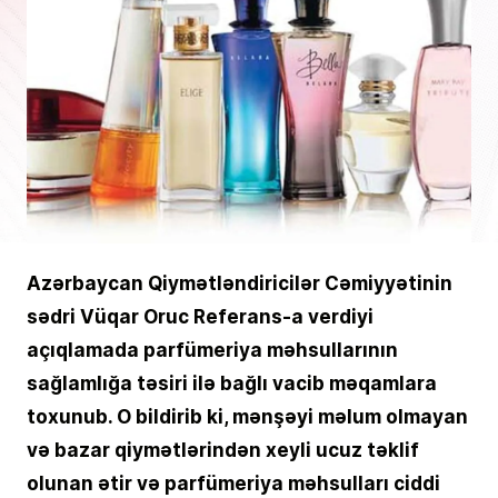
Azərbaycan Qiymətləndiricilər Cəmiyyətinin
sədri Vüqar Oruc Referans-a verdiyi
açıqlamada parfümeriya məhsullarının
sağlamlığa təsiri ilə bağlı vacib məqamlara
toxunub. O bildirib ki, mənşəyi məlum olmayan
və bazar qiymətlərindən xeyli ucuz təklif
olunan ətir və parfümeriya məhsulları ciddi