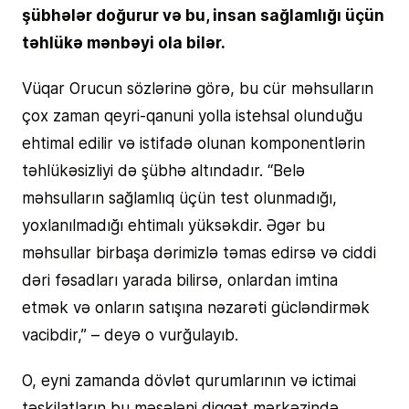
şübhələr doğurur və bu, insan sağlamlığı üçün
təhlükə mənbəyi ola bilər.
Vüqar Orucun sözlərinə görə, bu cür məhsulların
çox zaman qeyri-qanuni yolla istehsal olunduğu
ehtimal edilir və istifadə olunan komponentlərin
təhlükəsizliyi də şübhə altındadır. “Belə
məhsulların sağlamlıq üçün test olunmadığı,
yoxlanılmadığı ehtimalı yüksəkdir. Əgər bu
məhsullar birbaşa dərimizlə təmas edirsə və ciddi
dəri fəsadları yarada bilirsə, onlardan imtina
etmək və onların satışına nəzarəti gücləndirmək
vacibdir,” – deyə o vurğulayıb.
O, eyni zamanda dövlət qurumlarının və ictimai
təşkilatların bu məsələni diqqət mərkəzində