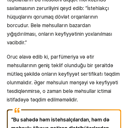
saxlamasının zəruriliyini qeyd edib: “İstehlakçı
hüquqlarını qorumaq dövlət orqanlarının
borcudur. Belə məhsulların bazardan
yığışdırılması, onların keyfiyyətinin yoxlanılması
vacibdir.”
Oruc əlavə edib ki, parfümeriya və ətir
məhsullarının geniş təklif olunduğu bir şəraitdə
mütləq şəkildə onların keyfiyyət sertifikatı təqdim
olunmalıdır. Əgər məhsulun mənşəyi və keyfiyyəti
təsdiqlənmirsə, o zaman belə məhsullar ictimai
istifadəyə təqdim edilməməlidir.
“Bu sahədə həm istehsalçılardan, həm də
məhsulu ölkəyə gətirən distribütorlardan