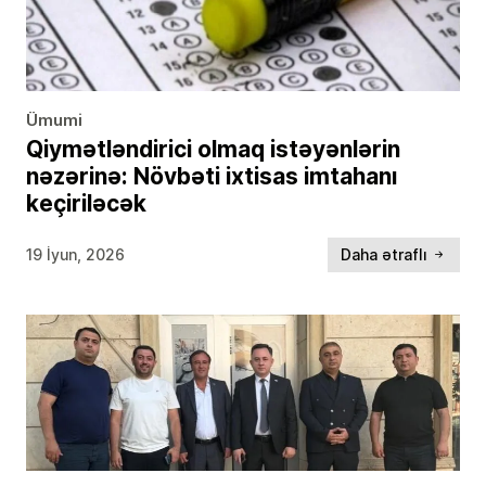
Ümumi
Qiymətləndirici olmaq istəyənlərin
nəzərinə: Növbəti ixtisas imtahanı
keçiriləcək
19 İyun, 2026
Daha ətraflı