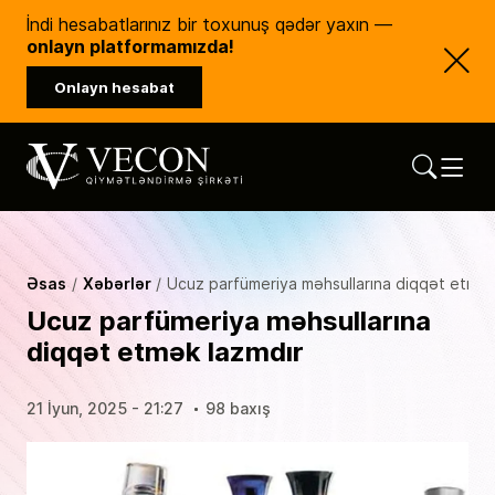
İndi hesabatlarınız bir toxunuş qədər yaxın —
onlayn platformamızda!
Onlayn hesabat
Vecon Consulting
Qiymətləndirmə Şirkəti
Əsas
Xəbərlər
Ucuz parfümeriya məhsullarına diqqət etmək
Ucuz parfümeriya məhsullarına
diqqət etmək lazmdır
21 İyun, 2025 - 21:27
98 baxış