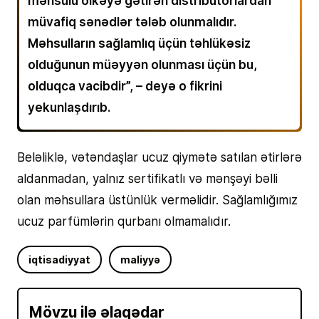
müvafiq sənədlər tələb olunmalıdır.
Məhsulların sağlamlıq üçün təhlükəsiz
olduğunun müəyyən olunması üçün bu,
olduqca vacibdir”, – deyə o fikrini
yekunlaşdırıb.
Beləliklə, vətəndaşlar ucuz qiymətə satılan ətirlərə
aldanmadan, yalnız sertifikatlı və mənşəyi bəlli
olan məhsullara üstünlük verməlidir. Sağlamlığımız
ucuz parfümlərin qurbanı olmamalıdır.
iqtisadiyyat
maliyyə
Mövzu ilə əlaqədar