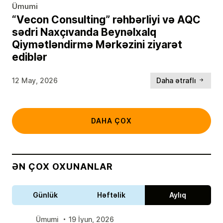
Ümumi
“Vecon Consulting” rəhbərliyi və AQC
sədri Naxçıvanda Beynəlxalq
Qiymətləndirmə Mərkəzini ziyarət
ediblər
12 May, 2026
Daha ətraflı
DAHA ÇOX
ƏN ÇOX OXUNANLAR
Günlük
Həftəlik
Aylıq
Ümumi
19 İyun, 2026