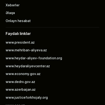
Xəbərlər
Əlaqə
Onlayn hesabat
Faydalı linklər
www.president.az
www.mehriban-aliyeva.az
www.heydar-aliyev-foundation.org
www.heydaraliyevcenter.az
www.economy.gov.az
www.dedrx.gov.az
www.azerbaijan.az
www.justiceforkhojaly.org