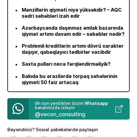
Mənzillərin qiyməti niyə yüksəkdir? – AQC
sədri səbəbləri izah edir
Azərbaycanda daşınmaz əmlak bazarında
qiymət artımı davam edir – səbəblər nədir?
Problemli kreditlərin artımı dövrü xarakter
daşıyır, qabaqlayıcı tədbirlər vacibdir
Saxta pulları necə fərqləndirməliyik?
Bakıda bu ərazilərdə torpaq sahələrinin
qiyməti 50 faiz artacaq
Whatsapp
Ən son yenilikləri bizim
kanalımızda izləyin
@vecon_consulting
Bəyəndiniz? Sosial şəbəkələrdə paylaşın