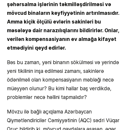
şəhərsalma işlərinin təkmilləşdirilməsi və
mövcud binaların keyfiyyətinin artırılmasıdır.
Amma kiçik ölçülü evlərin sakinləri bu
məsələyə dair narazılıqlarını bildirirlər. Onlar,
verilən kompensasiyanın ev almağa kifayət
etmədiyini qeyd edirlər.
Bəs bu zaman, yəni binanın sökülməsi və yerində
yeni tikilinin inşa edilməsi zamanı, sakinlərə
ödənilməli olan kompensasiyanın məbləği necə
müəyyən olunur? Bu kimi hallar baş verdikdə,
problemlər necə həllini tapmalıdır?
Mövzu ilə bağlı açıqlama Azərbaycan
Qiymətləndiricilər Cəmiyyətinin (AQC) sədri Vüqar
Oruc bildirib ki, mövcud qaydalara əsasən, əgər