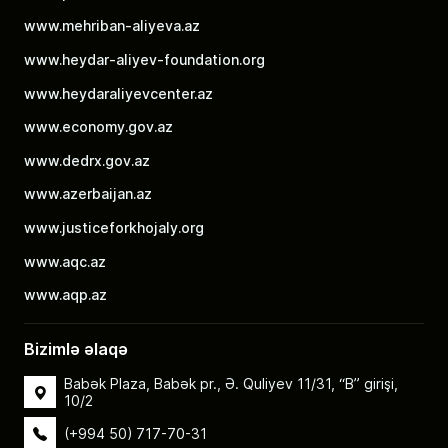
www.mehriban-aliyeva.az
www.heydar-aliyev-foundation.org
www.heydaraliyevcenter.az
www.economy.gov.az
www.dedrx.gov.az
www.azerbaijan.az
www.justiceforkhojaly.org
www.aqc.az
www.aqp.az
Bizimlə əlaqə
Babək Plaza, Babək pr., Ə. Quliyev 11/31, “B” girişi,
10/2
(+994 50) 717-70-31