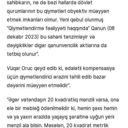
sahibkarın, nə də bəzi hallarda dövlət
qurumlarının bu qiymətləri obyektiv müəyyən
etmək imkanları olmur. Yeni qəbul olunmuş
“Qiymətləndirmə fəaliyyəti haqqında” Qanun (08
dekabr 2023) bu sahəni tənzimləyir və
dəyişikliklər digər qanunvericilik aktlarına da
tətbiq olunur”.
Vüqar Oruc qeyd edib ki, ədalətli kompensasiya
üçün qiymətləndirici ərazini təhlil edib bazar
dəyərini müəyyən etməlidir”.
“Əgər vətəndaşın 20 kvadratlıq mənzili varsa, ona
elə bir məbləğ ödənilməlidir ki, həmin şəxs həmin
və ya yaxın ərazidə yaşayış şəraitinə uyğun yeni
mənzil ala bilsin. Məsələn, 20 kvadrat metrlik