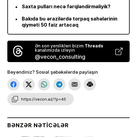
Saxta pulları necə fərqləndirməliyik?
Bakıda bu ərazilərdə torpaq sahələrinin
qiyməti 50 faiz artacaq
Threads
Ən son yenilikləri bizim
kanalımızda izləyin
@vecon_consulting
Bəyəndiniz? Sosial şəbəkələrdə paylaşın
https://vecon.az/?p=45
BƏNZƏR NƏTICƏLƏR