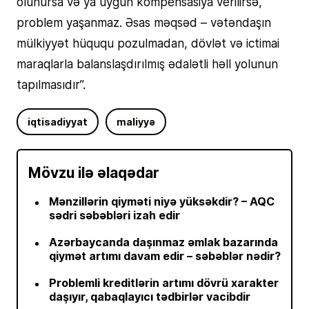
olunursa və ya uyğun kompensasiya verilirsə,
problem yaşanmaz. Əsas məqsəd – vətəndaşın
mülkiyyət hüququ pozulmadan, dövlət və ictimai
maraqlarla balanslaşdırılmış ədalətli həll yolunun
tapılmasıdır”.
iqtisadiyyat
maliyyə
Mövzu ilə əlaqədar
Mənzillərin qiyməti niyə yüksəkdir? – AQC
sədri səbəbləri izah edir
Azərbaycanda daşınmaz əmlak bazarında
qiymət artımı davam edir – səbəblər nədir?
Problemli kreditlərin artımı dövrü xarakter
daşıyır, qabaqlayıcı tədbirlər vacibdir