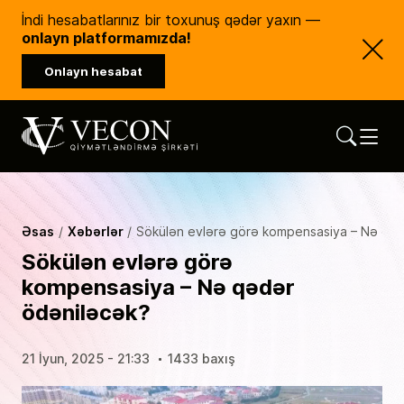
İndi hesabatlarınız bir toxunuş qədər yaxın —
onlayn platformamızda!
Onlayn hesabat
Vecon Consulting
Qiymətləndirmə Şirkəti
Əsas
Xəbərlər
Sökülən evlərə görə kompensasiya – Nə qə
Sökülən evlərə görə
kompensasiya – Nə qədər
ödəniləcək?
21 İyun, 2025 - 21:33
1433 baxış