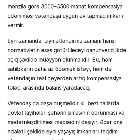
mənzilə görə 3000–3500 manat kompensasiya
ödənilməsi vətəndaşa uyğun ev tapmaq imkanı
vermir.
Eyni zamanda, qiymətləndirmə zamanı hansı
normativlərin əsas götürüləcəyi qanunvericilikdə
açıq şəkildə müəyyən olunmalıdır. Bu, həm
sahibkarın daha az ödəmək istəyi, həm də
vətəndaşın real dəyərdən artıq kompensasiya
tələbi arasında balans yaradacaq.
Vətəndaş da başa düşməlidir ki, bəzi hallarda
dövlət layihələri şəhərin simasının qorunması və
modernləşdirilməsi məqsədini daşıyır. Əgər ona
ədalətli şəkildə eyni yaşayış imkanları təqdim