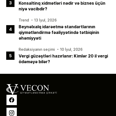
3
Konsaltinq xidmətləri nədir və biznes üçün
niyə vacibdir?
Trend
13 İyul, 2026
Beynəlxalq idarəetmə standartlarının
4
qiymətləndirmə fəaliyyətində tətbiqinin
əhəmiyyəti
Redaksiyanın seçimi
10 İyul, 2026
5
Vergi güzəştləri hazırlanır: Kimlər 20 il vergi
ödəməyə bilər?
Facebook
Instagram