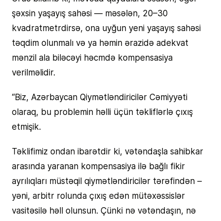
şəxsin yaşayış sahəsi — məsələn, 20–30
kvadratmetrdirsə, ona uyğun yeni yaşayış sahəsi
təqdim olunmalı və ya həmin ərazidə adekvat
mənzil ala biləcəyi həcmdə kompensasiya
verilməlidir.
“Biz, Azərbaycan Qiymətləndiricilər Cəmiyyəti
olaraq, bu problemin həlli üçün təkliflərlə çıxış
etmişik.
Təklifimiz ondan ibarətdir ki, vətəndaşla sahibkar
arasında yaranan kompensasiya ilə bağlı fikir
ayrılıqları müstəqil qiymətləndiricilər tərəfindən –
yəni, arbitr rolunda çıxış edən mütəxəssislər
vasitəsilə həll olunsun. Çünki nə vətəndaşın, nə