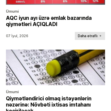
Ümumi
AQC iyun ayı üzrə əmlak bazarında
qiymətləri AÇIQLADI
07 İyul, 2026
Daha ətraflı
Ümumi
Qiymətləndirici olmaq istəyənlərin
nəzərinə: Növbəti ixtisas imtahanı
keçiriləcək