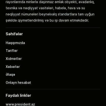
rayonlarında minlərlə daşınmaz əmlak obyekti, avadanlıq,
texnika və nəqliyyat vasitələri, habelə, hava və su
nəqliyyat nümunələri beynəlxalq standartlara tam uyğun
şəkildə qiymətləndirilmiş və bu işi davam etməkdədir.
Səhifələr
Haqqımızda
Tariflər
Xidmətlər
Xəbərlər
Əlaqə
Onlayn hesabat
Faydalı linklər
www.president.az