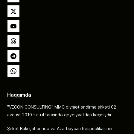
X
YouTube
Threads
Telegram
Whatsapp
Haqqımda
"VECON CONSULTING" MMC qiymətləndirmə şirkəti 02
avqust 2010 - cu il tarixində qeydiyyatdan keçmişdir.
Şirkət Bakı şəhərində və Azərbaycan Respublikasının