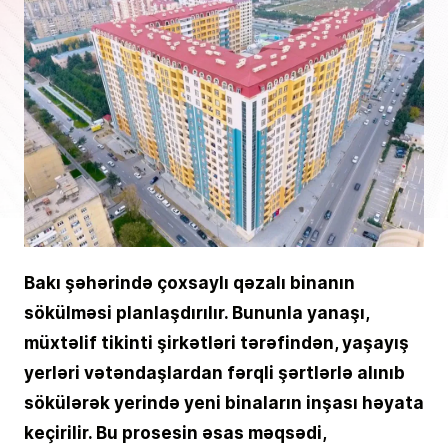
Bakı şəhərində çoxsaylı qəzalı binanın
sökülməsi planlaşdırılır. Bununla yanaşı,
müxtəlif tikinti şirkətləri tərəfindən, yaşayış
yerləri vətəndaşlardan fərqli şərtlərlə alınıb
sökülərək yerində yeni binaların inşası həyata
keçirilir. Bu prosesin əsas məqsədi,