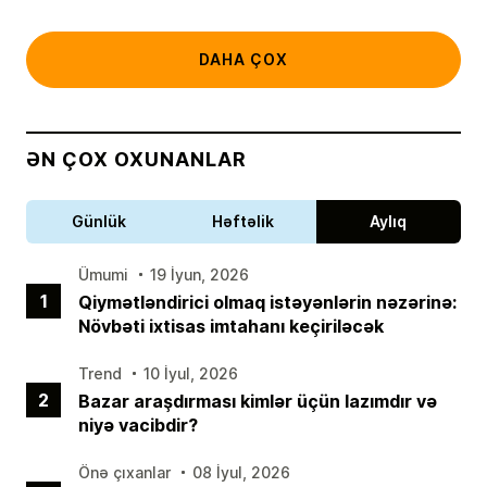
DAHA ÇOX
ƏN ÇOX OXUNANLAR
Günlük
Həftəlik
Aylıq
Ümumi
19 İyun, 2026
1
Qiymətləndirici olmaq istəyənlərin nəzərinə:
Növbəti ixtisas imtahanı keçiriləcək
Trend
10 İyul, 2026
2
Bazar araşdırması kimlər üçün lazımdır və
niyə vacibdir?
Önə çıxanlar
08 İyul, 2026