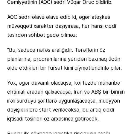
Cəmiyyətinin (AQC) sədri Vüqar Oruc bildirib.
AQC sədri əlavə əlavə edib ki, əgər atəşkəs
müvəqqəti xarakter daşıyırasa, hər hansı ciddi
təsirdən söhbət gedə bilməz:
“Bu, sadəcə nəfəs aralığıdır. Tərəflərin öz
planlarına, proqramlarına yenidən baxmaq üçün
əldə etdikləri bir fürsət kimi qiymətləndirilə bilər.
Yox, əgər davamlı olacaqsa, körfəzdə müharibə
ehtimalı aradan qalxacaqsa, İran və ABŞ bir-birinin
irəli sürdüyü şərtlərə uyğunlaşacaqsa, müəyyən
dəyişikliklərə start veriləcəksə, bu artıq ciddi
iqtisadi təsirləri öz arxasınca gətirəcək.
Bunlar ilk növbədə logistika risklərinin aşağı