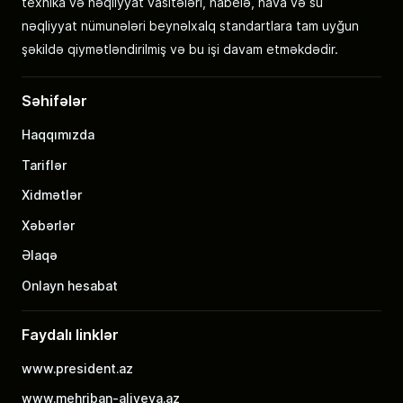
texnika və nəqliyyat vasitələri, habelə, hava və su
nəqliyyat nümunələri beynəlxalq standartlara tam uyğun
şəkildə qiymətləndirilmiş və bu işi davam etməkdədir.
Səhifələr
Haqqımızda
Tariflər
Xidmətlər
Xəbərlər
Əlaqə
Onlayn hesabat
Faydalı linklər
www.president.az
www.mehriban-aliyeva.az