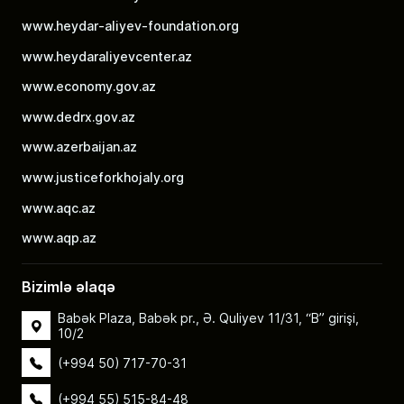
www.heydar-aliyev-foundation.org
www.heydaraliyevcenter.az
www.economy.gov.az
www.dedrx.gov.az
www.azerbaijan.az
www.justiceforkhojaly.org
www.aqc.az
www.aqp.az
Bizimlə əlaqə
Babək Plaza, Babək pr., Ə. Quliyev 11/31, “B” girişi,
10/2
(+994 50) 717-70-31
(+994 55) 515-84-48