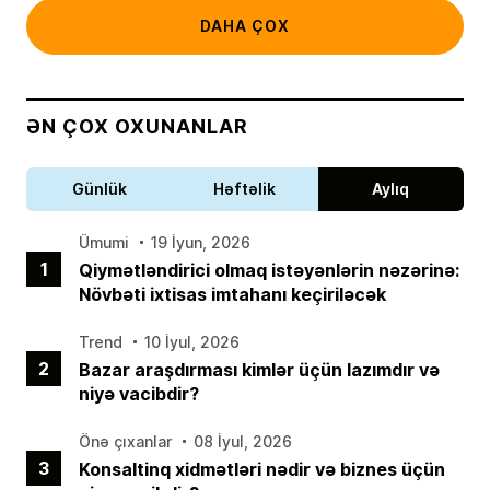
DAHA ÇOX
ƏN ÇOX OXUNANLAR
Günlük
Həftəlik
Aylıq
Ümumi
19 İyun, 2026
1
Qiymətləndirici olmaq istəyənlərin nəzərinə:
Növbəti ixtisas imtahanı keçiriləcək
Trend
10 İyul, 2026
2
Bazar araşdırması kimlər üçün lazımdır və
niyə vacibdir?
Önə çıxanlar
08 İyul, 2026
3
Konsaltinq xidmətləri nədir və biznes üçün