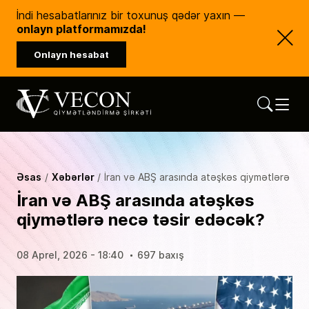
İndi hesabatlarınız bir toxunuş qədər yaxın —
onlayn platformamızda!
Onlayn hesabat
Vecon Consulting
Qiymətləndirmə Şirkəti
Əsas
Xəbərlər
İran və ABŞ arasında atəşkəs qiymətlərə ne
İran və ABŞ arasında atəşkəs
qiymətlərə necə təsir edəcək?
08 Aprel, 2026 - 18:40
697 baxış