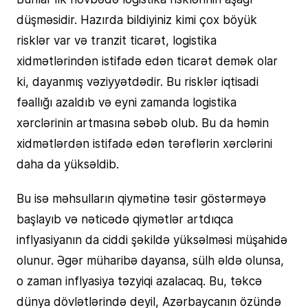
düşməsidir. Hazırda bildiyiniz kimi çox böyük
risklər var və tranzit ticarət, logistika
xidmətlərindən istifadə edən ticarət demək olar
ki, dayanmış vəziyyətdədir. Bu risklər iqtisadi
fəallığı azaldıb və eyni zamanda logistika
xərclərinin artmasına səbəb olub. Bu da həmin
xidmətlərdən istifadə edən tərəflərin xərclərini
daha da yüksəldib.
Bu isə məhsulların qiymətinə təsir göstərməyə
başlayıb və nəticədə qiymətlər artdıqca
inflyasiyanın da ciddi şəkildə yüksəlməsi müşahidə
olunur. Əgər müharibə dayansa, sülh əldə olunsa,
o zaman inflyasiya təzyiqi azalacaq. Bu, təkcə
dünya dövlətlərində deyil, Azərbaycanın özündə