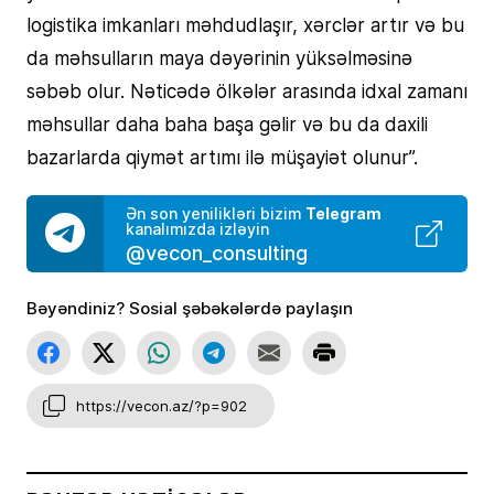
logistika imkanları məhdudlaşır, xərclər artır və bu
da məhsulların maya dəyərinin yüksəlməsinə
səbəb olur. Nəticədə ölkələr arasında idxal zamanı
məhsullar daha baha başa gəlir və bu da daxili
bazarlarda qiymət artımı ilə müşayiət olunur”.
Telegram
Ən son yenilikləri bizim
kanalımızda izləyin
@vecon_consulting
Bəyəndiniz? Sosial şəbəkələrdə paylaşın
https://vecon.az/?p=902