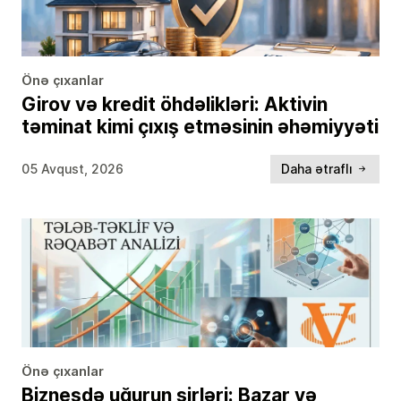
Önə çıxanlar
Girov və kredit öhdəlikləri: Aktivin
təminat kimi çıxış etməsinin əhəmiyyəti
05 Avqust, 2026
Daha ətraflı
Önə çıxanlar
Biznesdə uğurun sirləri: Bazar və