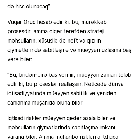
də hiss olunacaq”.
Vüqar Oruc hesab edir ki, bu, mürəkkəb
prosesdir, amma digər tərəfdən strateji
məhsulların, xüsusilə də neft və qızılın
qiymətlərində sabitləşmə və müəyyən uzlaşma baş
verə bilər:
“Bu, birdən-birə baş vermir, müəyyən zaman tələb
edir ki, bu proseslər reallaşsın. Nəticədə dünya
iqtisadiyyatında müəyyən sabitlik və yenidən
canlanma müşahidə oluna bilər.
İqtisadi risklər müəyyən qədər azala bilər və
məhsulların qiymətlərində sabitləşmə imkanı
yarana bilər. Amma müharibə riskləri artdıqca