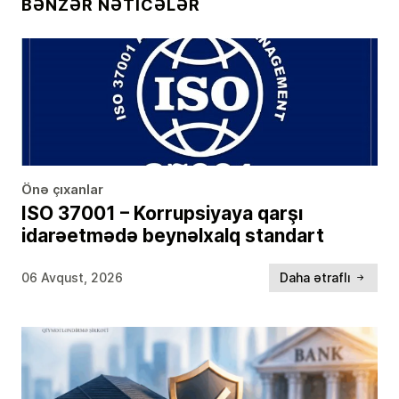
BƏNZƏR NƏTICƏLƏR
Önə çıxanlar
ISO 37001 – Korrupsiyaya qarşı
idarəetmədə beynəlxalq standart
06 Avqust, 2026
Daha ətraflı