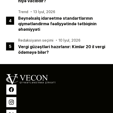
niyə vacibdir?
Trend
13 İyul, 2026
Beynəlxalq idarəetmə standartlarının
4
qiymətləndirmə fəaliyyətində tətbiqinin
əhəmiyyəti
Redaksiyanın seçimi
10 İyul, 2026
5
Vergi güzəştləri hazırlanır: Kimlər 20 il vergi
ödəməyə bilər?
Facebook
Instagram