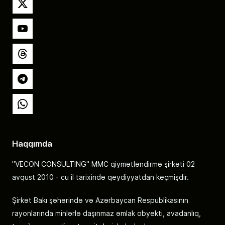
X
YouTube
Threads
Telegram
Whatsapp
Haqqımda
"VECON CONSULTING" MMC qiymətləndirmə şirkəti 02
avqust 2010 - cu il tarixində qeydiyyatdan keçmişdir.
Şirkət Bakı şəhərində və Azərbaycan Respublikasının
rayonlarında minlərlə daşınmaz əmlak obyekti, avadanlıq,