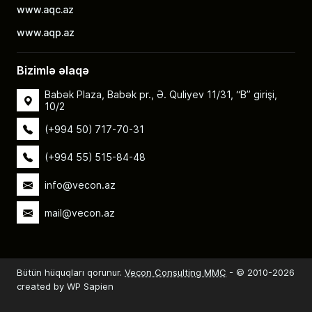
www.aqc.az
www.aqp.az
Bizimlə əlaqə
Babək Plaza, Babək pr., Ə. Quliyev 11/31, “B” girişi,
10/2
(+994 50) 717-70-31
(+994 55) 515-84-48
info@vecon.az
mail@vecon.az
Bütün hüquqları qorunur.
Vecon Consulting MMC
- © 2010-2026
created by WP Sapien