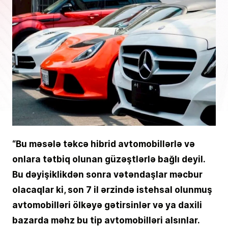
“Bu məsələ təkcə hibrid avtomobillərlə və
onlara tətbiq olunan güzəştlərlə bağlı deyil.
Bu dəyişiklikdən sonra vətəndaşlar məcbur
olacaqlar ki, son 7 il ərzində istehsal olunmuş
avtomobilləri ölkəyə gətirsinlər və ya daxili
bazarda məhz bu tip avtomobilləri alsınlar.