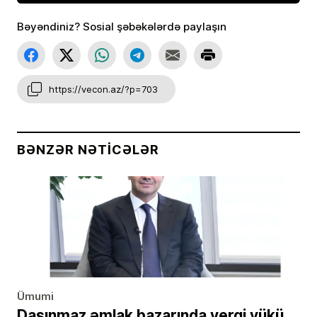
Bəyəndiniz? Sosial şəbəkələrdə paylaşın
https://vecon.az/?p=703
BƏNZƏR NƏTICƏLƏR
Ümumi
Daşınmaz əmlak bazarında vergi yükü