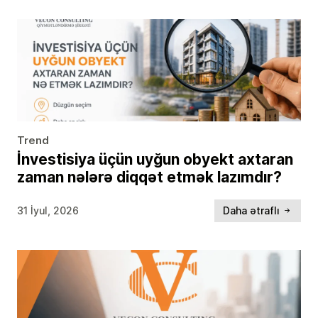
Trend
İnvestisiya üçün uyğun obyekt axtaran
zaman nələrə diqqət etmək lazımdır?
31 İyul, 2026
Daha ətraflı