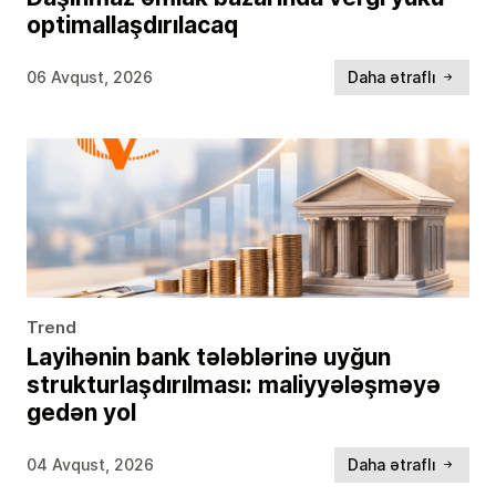
optimallaşdırılacaq
06 Avqust, 2026
Daha ətraflı
Trend
Layihənin bank tələblərinə uyğun
strukturlaşdırılması: maliyyələşməyə
gedən yol
04 Avqust, 2026
Daha ətraflı