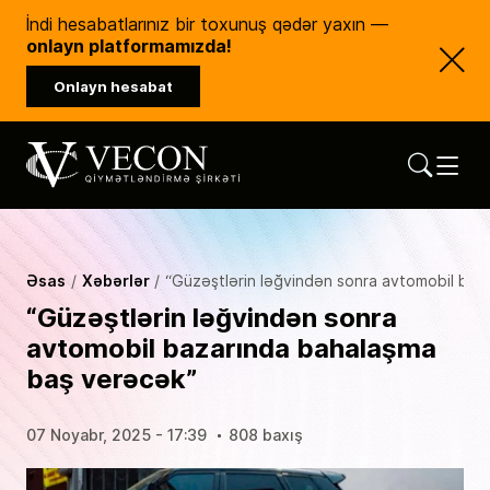
İndi hesabatlarınız bir toxunuş qədər yaxın —
onlayn platformamızda!
Onlayn hesabat
Vecon Consulting
Qiymətləndirmə Şirkəti
Əsas
Xəbərlər
“Güzəştlərin ləğvindən sonra avtomobil baz
“Güzəştlərin ləğvindən sonra
avtomobil bazarında bahalaşma
baş verəcək”
07 Noyabr, 2025 - 17:39
808 baxış