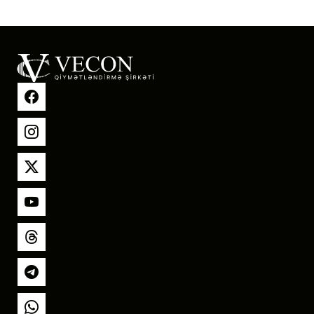
Facebook
Instagram
X
YouTube
Threads
Telegram
Whatsapp