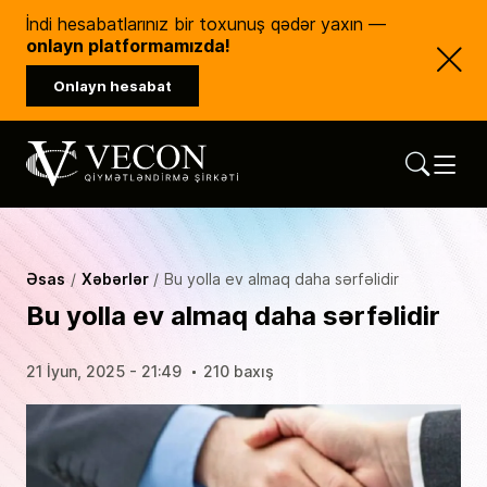
İndi hesabatlarınız bir toxunuş qədər yaxın —
onlayn platformamızda!
Onlayn hesabat
Vecon Consulting
Qiymətləndirmə Şirkəti
Əsas
Xəbərlər
Bu yolla ev almaq daha sərfəlidir
Bu yolla ev almaq daha sərfəlidir
21 İyun, 2025 - 21:49
210 baxış