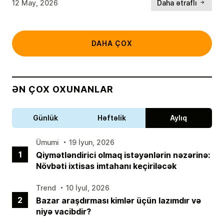
12 May, 2026
Daha ətraflı
DAHA ÇOX
ƏN ÇOX OXUNANLAR
Günlük
Həftəlik
Aylıq
Ümumi
19 İyun, 2026
1
Qiymətləndirici olmaq istəyənlərin nəzərinə:
Növbəti ixtisas imtahanı keçiriləcək
Trend
10 İyul, 2026
2
Bazar araşdırması kimlər üçün lazımdır və
niyə vacibdir?