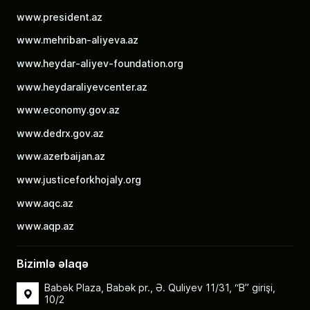
www.president.az
www.mehriban-aliyeva.az
www.heydar-aliyev-foundation.org
www.heydaraliyevcenter.az
www.economy.gov.az
www.dedrx.gov.az
www.azerbaijan.az
www.justiceforkhojaly.org
www.aqc.az
www.aqp.az
Bizimlə əlaqə
Babək Plaza, Babək pr., Ə. Quliyev 11/31, “B” girişi,
10/2