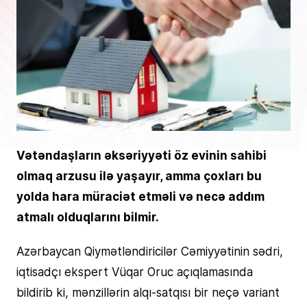
Vətəndaşların əksəriyyəti öz evinin sahibi
olmaq arzusu ilə yaşayır, amma çoxları bu
yolda hara müraciət etməli və necə addım
atmalı olduqlarını bilmir.
Azərbaycan Qiymətləndiricilər Cəmiyyətinin sədri,
iqtisadçı ekspert Vüqar Oruc açıqlamasında
bildirib ki, mənzillərin alqı-satqısı bir neçə variant