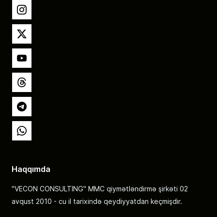
Instagram
X
YouTube
Threads
Telegram
Whatsapp
Haqqımda
"VECON CONSULTING" MMC qiymətləndirmə şirkəti 02
avqust 2010 - cu il tarixində qeydiyyatdan keçmişdir.