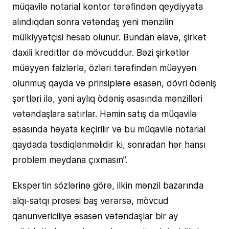
müqavilə notarial kontor tərəfindən qeydiyyata
alındıqdan sonra vətəndaş yeni mənzilin
mülkiyyətçisi hesab olunur. Bundan əlavə, şirkət
daxili kreditlər də mövcuddur. Bəzi şirkətlər
müəyyən faizlərlə, özləri tərəfindən müəyyən
olunmuş qayda və prinsiplərə əsasən, dövri ödəniş
şərtləri ilə, yəni aylıq ödəniş əsasında mənzilləri
vətəndaşlara satırlar. Həmin satış da müqavilə
əsasında həyata keçirilir və bu müqavilə notarial
qaydada təsdiqlənməlidir ki, sonradan hər hansı
problem meydana çıxmasın”.
Ekspertin sözlərinə görə, ilkin mənzil bazarında
alqı-satqı prosesi baş verərsə, mövcud
qanunvericiliyə əsasən vətəndaşlar bir ay