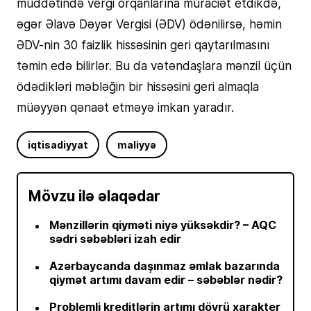
müddətində vergi orqanlarına müraciət etdikdə,
əgər Əlavə Dəyər Vergisi (ƏDV) ödənilirsə, həmin
ƏDV-nin 30 faizlik hissəsinin geri qaytarılmasını
təmin edə bilirlər. Bu da vətəndaşlara mənzil üçün
ödədikləri məbləğin bir hissəsini geri almaqla
müəyyən qənaət etməyə imkan yaradır.
iqtisadiyyat
maliyyə
Mövzu ilə əlaqədar
Mənzillərin qiyməti niyə yüksəkdir? – AQC
sədri səbəbləri izah edir
Azərbaycanda daşınmaz əmlak bazarında
qiymət artımı davam edir – səbəblər nədir?
Problemli kreditlərin artımı dövrü xarakter