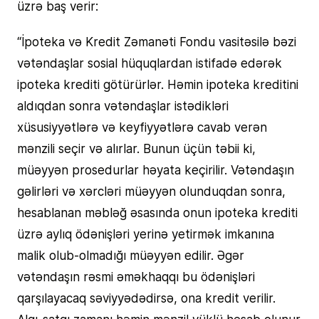
üzrə baş verir:
“İpoteka və Kredit Zəmanəti Fondu vasitəsilə bəzi
vətəndaşlar sosial hüquqlardan istifadə edərək
ipoteka krediti götürürlər. Həmin ipoteka kreditini
aldıqdan sonra vətəndaşlar istədikləri
xüsusiyyətlərə və keyfiyyətlərə cavab verən
mənzili seçir və alırlar. Bunun üçün təbii ki,
müəyyən prosedurlar həyata keçirilir. Vətəndaşın
gəlirləri və xərcləri müəyyən olunduqdan sonra,
hesablanan məbləğ əsasında onun ipoteka krediti
üzrə aylıq ödənişləri yerinə yetirmək imkanına
malik olub-olmadığı müəyyən edilir. Əgər
vətəndaşın rəsmi əməkhaqqı bu ödənişləri
qarşılayacaq səviyyədədirsə, ona kredit verilir.
Alqı-satqı zamanı həmin mənzil yüklü hesab olunur