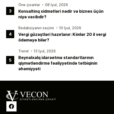
Önə çıxanlar
08 İyul, 2026
3
Konsaltinq xidmətləri nədir və biznes üçün
niyə vacibdir?
Redaksiyanın seçimi
10 İyul, 2026
4
Vergi güzəştləri hazırlanır: Kimlər 20 il vergi
ödəməyə bilər?
Trend
13 İyul, 2026
Beynəlxalq idarəetmə standartlarının
5
qiymətləndirmə fəaliyyətində tətbiqinin
əhəmiyyəti
Facebook