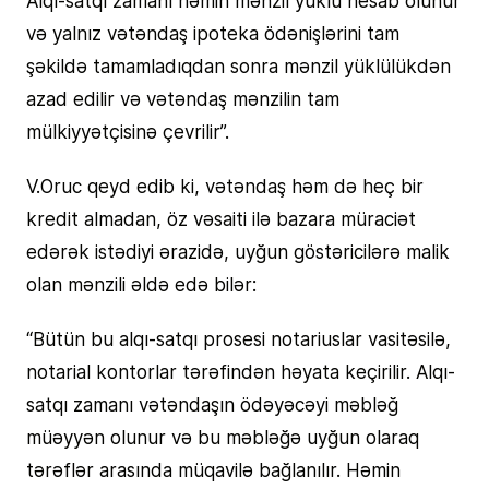
və yalnız vətəndaş ipoteka ödənişlərini tam
şəkildə tamamladıqdan sonra mənzil yüklülükdən
azad edilir və vətəndaş mənzilin tam
mülkiyyətçisinə çevrilir”.
V.Oruc qeyd edib ki, vətəndaş həm də heç bir
kredit almadan, öz vəsaiti ilə bazara müraciət
edərək istədiyi ərazidə, uyğun göstəricilərə malik
olan mənzili əldə edə bilər:
“Bütün bu alqı-satqı prosesi notariuslar vasitəsilə,
notarial kontorlar tərəfindən həyata keçirilir. Alqı-
satqı zamanı vətəndaşın ödəyəcəyi məbləğ
müəyyən olunur və bu məbləğə uyğun olaraq
tərəflər arasında müqavilə bağlanılır. Həmin