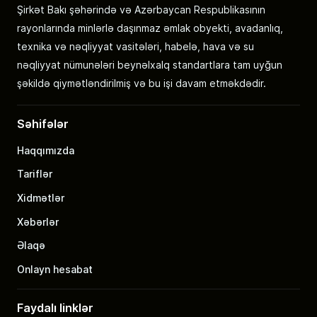
Şirkət Bakı şəhərində və Azərbaycan Respublikasının
rayonlarında minlərlə daşınmaz əmlak obyekti, avadanlıq,
texnika və nəqliyyat vasitələri, habelə, hava və su
nəqliyyat nümunələri beynəlxalq standartlara tam uyğun
şəkildə qiymətləndirilmiş və bu işi davam etməkdədir.
Səhifələr
Haqqımızda
Tariflər
Xidmətlər
Xəbərlər
Əlaqə
Onlayn hesabat
Faydalı linklər