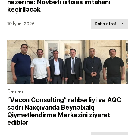
nəzərinə: Növbəti ixtisas imtahanı
keçiriləcək
19 İyun, 2026
Daha ətraflı
Ümumi
“Vecon Consulting” rəhbərliyi və AQC
sədri Naxçıvanda Beynəlxalq
Qiymətləndirmə Mərkəzini ziyarət
ediblər