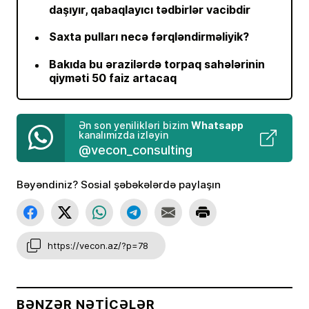
daşıyır, qabaqlayıcı tədbirlər vacibdir
Saxta pulları necə fərqləndirməliyik?
Bakıda bu ərazilərdə torpaq sahələrinin
qiyməti 50 faiz artacaq
Whatsapp
Ən son yenilikləri bizim
kanalımızda izləyin
@vecon_consulting
Bəyəndiniz? Sosial şəbəkələrdə paylaşın
https://vecon.az/?p=78
BƏNZƏR NƏTICƏLƏR