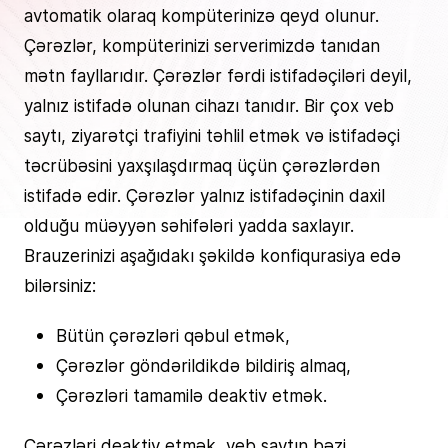
avtomatik olaraq kompüterinizə qeyd olunur.
Çərəzlər, kompüterinizi serverimizdə tanıdan
mətn fayllarıdır. Çərəzlər fərdi istifadəçiləri deyil,
yalnız istifadə olunan cihazı tanıdır. Bir çox veb
saytı, ziyarətçi trafiyini təhlil etmək və istifadəçi
təcrübəsini yaxşılaşdırmaq üçün çərəzlərdən
istifadə edir. Çərəzlər yalnız istifadəçinin daxil
olduğu müəyyən səhifələri yadda saxlayır.
Brauzerinizi aşağıdakı şəkildə konfiqurasiya edə
bilərsiniz:
Bütün çərəzləri qəbul etmək,
Çərəzlər göndərildikdə bildiriş almaq,
Çərəzləri tamamilə deaktiv etmək.
Çərəzləri deaktiv etmək, veb saytın bəzi