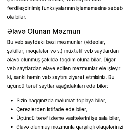
fərdiləşdirilmiş funksiyalarının işləməməsinə səbəb
ola bilər.
Əlavə Olunan Məzmun
Bu veb saytdakı bəzi məzmunlar (videolar,
şəkillər, məqalələr və s.) müxtəlif veb saytlardan
əlavə olunmuş şəkildə təqdim oluna bilər. Digər
veb saytlardan əlavə edilən məzmunlar elə işləyir
ki, sanki həmin veb saytını ziyarət etmisiniz. Bu
üçüncü tərəf saytlar aşağıdakıları edə bilər:
Sizin haqqınızda məlumat toplaya bilər,
Çərəzlərdən istifadə edə bilər,
Üçüncü tərəf izləmə vasitələrini işə sala bilər,
Əlavə olunmuş məzmunla qarşılıqlı əlaqələrinizi