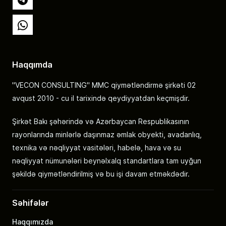
Telegram
Whatsapp
Haqqımda
"VECON CONSULTING" MMC qiymətləndirmə şirkəti 02
avqust 2010 - cu il tarixində qeydiyyatdan keçmişdir.
Şirkət Bakı şəhərində və Azərbaycan Respublikasının
rayonlarında minlərlə daşınmaz əmlak obyekti, avadanlıq,
texnika və nəqliyyat vasitələri, habelə, hava və su
nəqliyyat nümunələri beynəlxalq standartlara tam uyğun
şəkildə qiymətləndirilmiş və bu işi davam etməkdədir.
Səhifələr
Haqqımızda