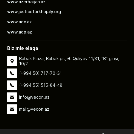
www.azerbaijan.az
www.justiceforkhojaly.org
www.aqc.az
www.aqp.az
Bizimlə əlaqə
Babək Plaza, Babək pr., Ə. Quliyev 11/31, “B” girişi,
10/2
(+994 50) 717-70-31
(+994 55) 515-84-48
info@vecon.az
mail@vecon.az