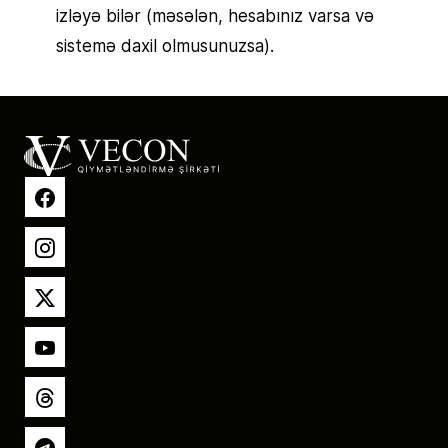
izləyə bilər (məsələn, hesabınız varsa və
sistemə daxil olmusunuzsa).
Facebook
Instagram
X
YouTube
Threads