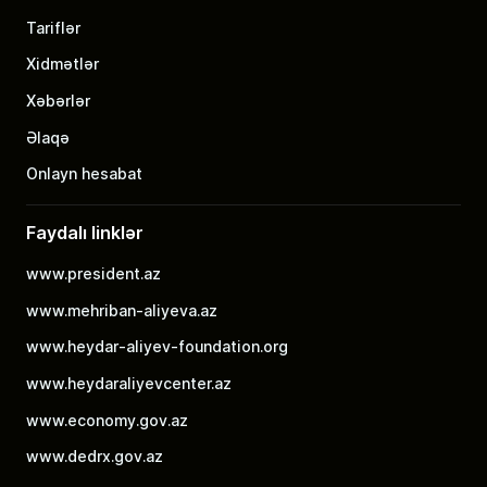
Tariflər
Xidmətlər
Xəbərlər
Əlaqə
Onlayn hesabat
Faydalı linklər
www.president.az
www.mehriban-aliyeva.az
www.heydar-aliyev-foundation.org
www.heydaraliyevcenter.az
www.economy.gov.az
www.dedrx.gov.az