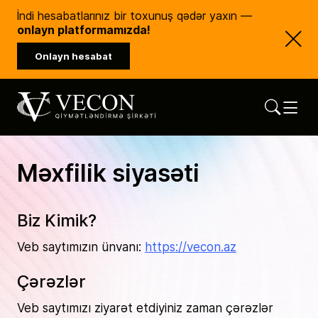
İndi hesabatlarınız bir toxunuş qədər yaxın —
onlayn platformamızda!
Onlayn hesabat
Vecon Consulting
Qiymətləndirmə Şirkəti
Məxfilik siyasəti
Biz Kimik?
Veb saytımızın ünvanı:
https://vecon.az
Çərəzlər
Veb saytımızı ziyarət etdiyiniz zaman çərəzlər